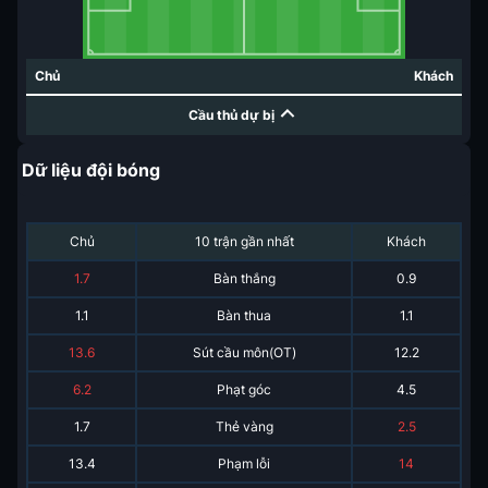
Chủ
Khách
Cầu thủ dự bị
Dữ liệu đội bóng
Chủ
10 trận gần nhất
Khách
1.7
Bàn thắng
0.9
1.1
Bàn thua
1.1
13.6
Sút cầu môn(OT)
12.2
6.2
Phạt góc
4.5
1.7
Thẻ vàng
2.5
13.4
Phạm lỗi
14