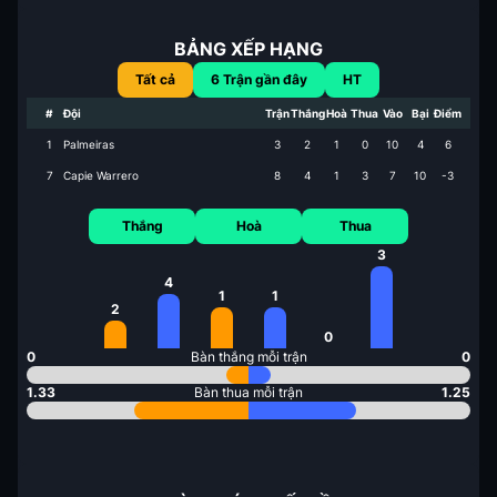
BẢNG XẾP HẠNG
Tất cả
6
Trận gần đây
HT
#
Đội
Trận
Thắng
Hoà
Thua
Vào
Bại
Điểm
1
Palmeiras
3
2
1
0
10
4
6
7
Capie Warrero
8
4
1
3
7
10
-3
Thắng
Hoà
Thua
3
4
1
1
2
0
0
Bàn thắng mỗi trận
0
1.33
Bàn thua mỗi trận
1.25