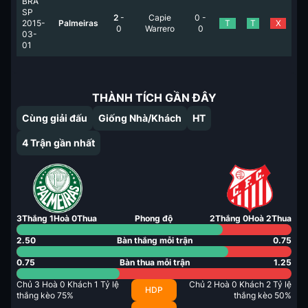
BRA
SP
2
-
Capie
0
-
2015-
Palmeiras
T
T
X
0
Warrero
0
03-
01
THÀNH TÍCH GẦN ĐÂY
Cùng giải đấu
Giống Nhà/Khách
HT
4
Trận gần nhất
3
Thắng
1
Hoà
0
Thua
Phong độ
2
Thắng
0
Hoà
2
Thua
2.50
Bàn thắng mỗi trận
0.75
0.75
Bàn thua mỗi trận
1.25
Chủ
3
Hoà
0
Khách
1
Tỷ lệ
Chủ
2
Hoà
0
Khách
2
Tỷ lệ
HDP
thắng kèo
75
%
thắng kèo
50
%