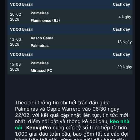
VĐQG Brazil
Cách đây
Palmeiras
26-02
4
Ngày
2026
Fluminense (RJ)
VĐQG Brazil
Cách đây
Vasco Gama
13-03
18
Ngày
2026
Palmeiras
VĐQG Brazil
Cách đây
Palmeiras
15-03
20
Ngày
2026
Mirassol FC
Theo dõi thông tin chi tiết trận đấu giữa
Palmeiras và Capie Warrero vào 06:30 ngày
22/02, với kết quả cập nhật liên tục, tin tức mới
nhất, điểm nổi bật và thống kê đối đầu,
kèo nhà
cái
.
KeovipPro
cung cấp tỷ số trực tiếp từ hơn
1.000 giải đấu toàn cầu, bao gồm tất cả các đội