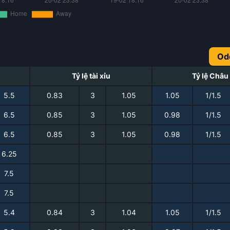
Od
Tỷ lệ tài xỉu
Tỷ lệ Châu
5.5
0.83
3
1.05
1.05
1/1.5
6.5
0.85
3
1.05
0.98
1/1.5
6.5
0.85
3
1.05
0.98
1/1.5
6.25
7.5
7.5
5.4
0.84
3
1.04
1.05
1/1.5