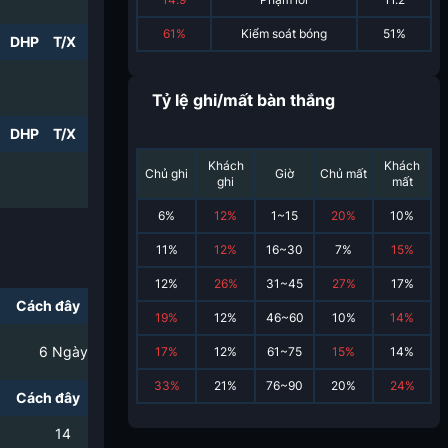
61%
Kiểm soát bóng
51%
DHP
T/X
Tỷ lệ ghi/mất bàn thắng
DHP
T/X
Khách
Khách
Chủ ghi
Giờ
Chủ mất
ghi
mất
6
%
12
%
1~15
20
%
10
%
11
%
12
%
16~30
7
%
15
%
12
%
26
%
31~45
27
%
17
%
Cách đây
19
%
12
%
46~60
10
%
14
%
6
Ngày
17
%
12
%
61~75
15
%
14
%
33
%
21
%
76~90
20
%
24
%
Cách đây
14