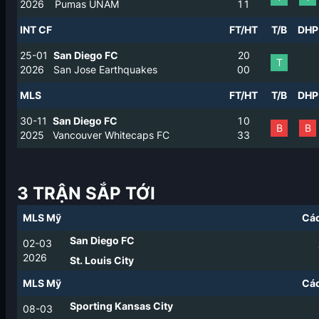
2026
Pumas UNAM
1
1
INT CF
FT/HT
T/B
DHP
25-01
San Diego FC
2
0
T
2026
San Jose Earthquakes
0
0
MLS
FT/HT
T/B
DHP
30-11
San Diego FC
1
0
B
B
2025
Vancouver Whitecaps FC
3
3
3 TRẬN SẮP TỚI
MLS Mỹ
Các
San Diego FC
02-03
2026
St. Louis City
MLS Mỹ
Các
Sporting Kansas City
08-03