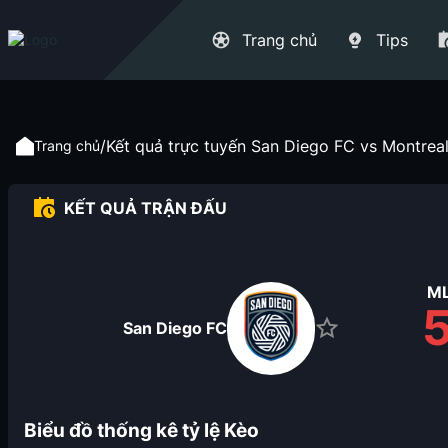
Trang chủ
Tips
/
Kết quả trực tuyến San Diego FC vs Montreal
Trang chủ
KẾT QUẢ TRẬN ĐẤU
ML
San Diego FC
Biểu đồ thống kê tỷ lệ Kèo