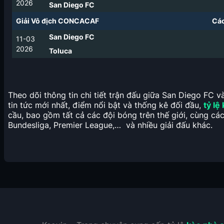
2026
San Diego FC
Giải Vô địch CONCACAF
Các
San Diego FC
11-03
2026
Toluca
Theo dõi thông tin chi tiết trận đấu giữa San Diego FC v
tin tức mới nhất, điểm nổi bật và thống kê đối đầu,
tỷ lệ
cầu, bao gồm tất cả các đội bóng trên thế giới, cùng c
Bundesliga, Premier League,… và nhiều giải đấu khác.