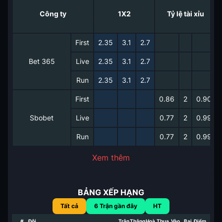
Công ty
1X2
Tỷ lệ tài xỉu
First
2.35
3.1
2.7
Bet 365
Live
2.35
3.1
2.7
Run
2.35
3.1
2.7
First
0.86
2
0.90
Sbobet
Live
0.77
2
0.99
Run
0.77
2
0.99
Xem thêm
BẢNG XẾP HẠNG
Tất cả
6
Trận gần đây
HT
#
Đội
Trận
Thắng
Hoà
Thua
Vào
Bại
Điểm