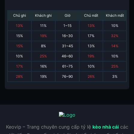
Chủ ghi
Khách ghi
Giờ
Chủ mất
Khách mất
13
%
11
%
1~15
13
%
10
%
15
%
19
%
16~30
17
%
32
%
15
%
8
%
31~45
13
%
14
%
10
%
25
%
46~60
19
%
10
%
17
%
16
%
61~75
10
%
25
%
28
%
19
%
76~90
26
%
3
%
Keovip – Trang chuyên cung cấp tỷ lệ
kèo nhà cái
các