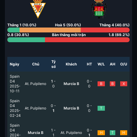
Thắng
1
(
10.0
%)
Hoà
5
(
50.0
%)
Thắng
4
(
40.0
%)
0.8
(
30.8
%)
Bàn thắng mỗi trận
1.8
(
69.2
%)
Tỷ
Ngày
Chủ
Khách
HT
W/L
AH
O/U
số
Spain
D4
1
-
0
-
At. Pulpileno
Murcia B
B
B
X
2025-
0
0
10-11
Spain
D4
0
-
0
-
At. Pulpileno
Murcia B
T
2025-
1
0
02-24
Spain
D4
1
-
0
-
Murcia B
At. Pulpileno
H
T
H
2024-
1
1