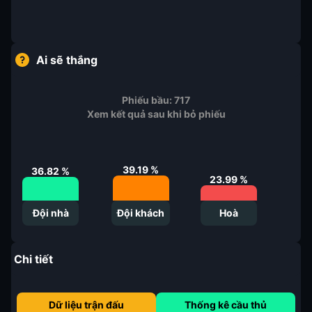
Ai sẽ thắng
Phiếu bầu:
717
Xem kết quả sau khi bỏ phiếu
39.19
%
36.82
%
23.99
%
Đội nhà
Đội khách
Hoà
Chi tiết
Dữ liệu trận đấu
Thống kê cầu thủ