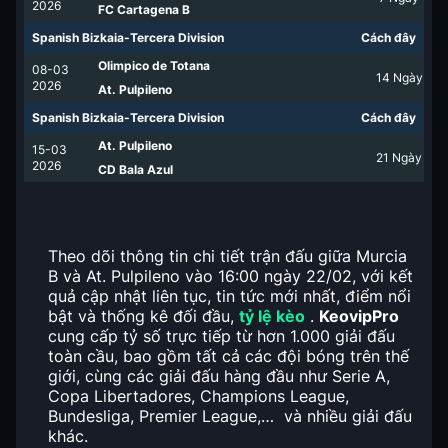
2026
FC Cartagena B
Spanish Bizkaia-Tercera Division
Cách đây
Olimpico de Totana
08-03
14
Ngày
2026
At. Pulpileno
Spanish Bizkaia-Tercera Division
Cách đây
At. Pulpileno
15-03
21
Ngày
2026
CD Bala Azul
Theo dõi thông tin chi tiết trận đấu giữa Murcia
B và At. Pulpileno vào 16:00 ngày 22/02, với kết
quả cập nhật liên tục, tin tức mới nhất, điểm nổi
bật và thống kê đối đầu,
tỷ lệ kèo
.
KeovipPro
cung cấp tỷ số trực tiếp từ hơn 1.000 giải đấu
toàn cầu, bao gồm tất cả các đội bóng trên thế
giới, cùng các giải đấu hàng đầu như Serie A,
Copa Libertadores, Champions League,
Bundesliga, Premier League,… và nhiều giải đấu
khác.