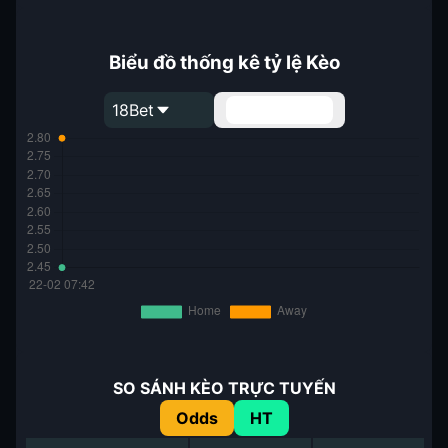
Biểu đồ thống kê tỷ lệ Kèo
18Bet
1X2
SO SÁNH KÈO TRỰC TUYẾN
Odds
HT