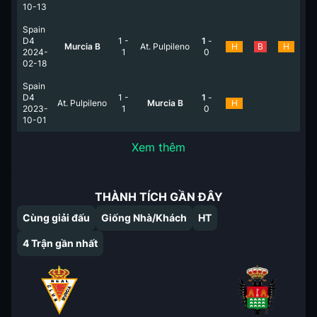
10-13
Spain
D4
1
-
1
-
Murcia B
At. Pulpileno
H
B
H
2024-
1
0
02-18
Spain
D4
1
-
1
-
At. Pulpileno
Murcia B
H
2023-
1
0
10-01
Xem thêm
THÀNH TÍCH GẦN ĐÂY
Cùng giải đấu
Giống Nhà/Khách
HT
4
Trận gần nhất