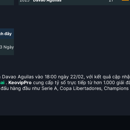
h đây
3
Ngày
và Davao Aguilas vào 18:00 ngày 22/02, với kết quả cập nhật 
ai
.
KeovipPro
cung cấp tỷ số trực tiếp từ hơn 1.000 giải đ
ải đấu hàng đầu như Serie A, Copa Libertadores, Champions