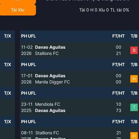
Tài Xỉu
Tài
0
H
0
Xỉu
0
TL tài
0
%
T/X
PH UFL
FT/HT
T/B
11-02
Davao Aguilas
0
0
B
2026
Stallions FC
2
1
T/X
PH UFL
FT/HT
T/B
17-01
Davao Aguilas
0
0
H
2026
Manila Digger FC
0
0
T/X
PH UFL
FT/HT
T/B
23-11
Mendiola FC
1
0
T
2025
Davao Aguilas
7
3
T/X
PH UFL
FT/HT
T/B
08-11
Stallions FC
2
1
H
2025
Davao Aguilas
2
1