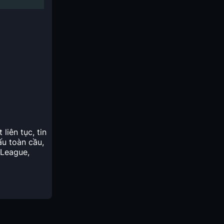
liên tục, tin
ấu toàn cầu,
 League,