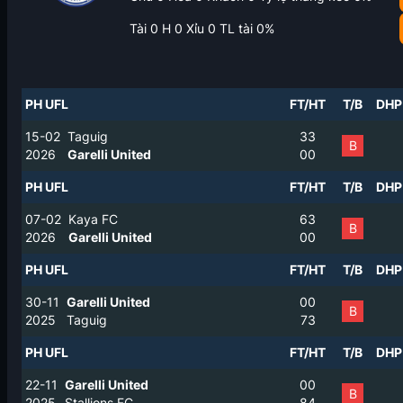
Tài
0
H
0
Xỉu
0
TL tài
0
%
PH UFL
FT/HT
T/B
DHP
15-02
Taguig
3
3
B
2026
Garelli United
0
0
PH UFL
FT/HT
T/B
DHP
07-02
Kaya FC
6
3
B
2026
Garelli United
0
0
PH UFL
FT/HT
T/B
DHP
30-11
Garelli United
0
0
B
2025
Taguig
7
3
PH UFL
FT/HT
T/B
DHP
22-11
Garelli United
0
0
B
2025
Stallions FC
8
4