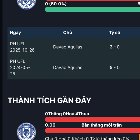
0
(
50.0
%)
B
Ngày
Chủ
Tỷ số
PH UFL
Davao Aguilas
3
-
0
2025-10-26
PH UFL
2024-05-
Davao Aguilas
5
-
0
25
THÀNH TÍCH GẦN ĐÂY
0
Thắng
0
Hoà
4
Thua
0.00
Bàn thắng mỗi trận
Chủ
0
Hoà
0
Khách
0
Tỷ lệ thắng kèo
0
%