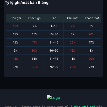
Tỷ lệ ghi/mất bàn thắng
Chủ ghi
Khách ghi
Giờ
Chủ mất
Khách mất
15
%
9
%
1~15
9
%
8
%
15
%
15
%
16~30
6
%
20
%
12
%
17
%
31~45
25
%
17
%
6
%
10
%
46~60
16
%
8
%
18
%
14
%
61~75
11
%
20
%
27
%
32
%
76~90
27
%
25
%