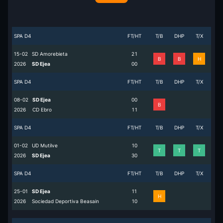
SPA D4
FT/HT
T/B
DHP
T/X
15-02
SD Amorebieta
2
1
B
B
H
2026
SD Ejea
0
0
SPA D4
FT/HT
T/B
DHP
T/X
08-02
SD Ejea
0
0
B
2026
CD Ebro
1
1
SPA D4
FT/HT
T/B
DHP
T/X
01-02
UD Mutilve
1
0
T
T
T
2026
SD Ejea
3
0
SPA D4
FT/HT
T/B
DHP
T/X
25-01
SD Ejea
1
1
H
2026
Sociedad Deportiva Beasain
1
0