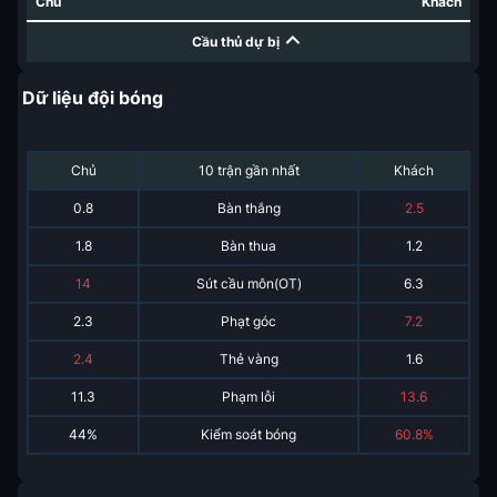
Chủ
Khách
Cầu thủ dự bị
Dữ liệu đội bóng
Chủ
10 trận gần nhất
Khách
0.8
Bàn thắng
2.5
1.8
Bàn thua
1.2
14
Sút cầu môn(OT)
6.3
2.3
Phạt góc
7.2
2.4
Thẻ vàng
1.6
11.3
Phạm lỗi
13.6
44%
Kiểm soát bóng
60.8%