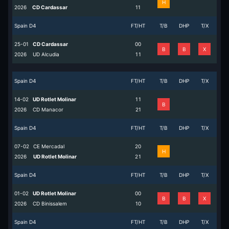
H
2026
CD Cardassar
1
1
Spain D4
FT/HT
T/B
DHP
T/X
25-01
CD Cardassar
0
0
B
B
X
2026
UD Alcudia
1
1
Spain D4
FT/HT
T/B
DHP
T/X
14-02
UD Rotlet Molinar
1
1
B
2026
CD Manacor
2
1
Spain D4
FT/HT
T/B
DHP
T/X
07-02
CE Mercadal
2
0
H
2026
UD Rotlet Molinar
2
1
Spain D4
FT/HT
T/B
DHP
T/X
01-02
UD Rotlet Molinar
0
0
B
B
X
2026
CD Binissalem
1
0
Spain D4
FT/HT
T/B
DHP
T/X