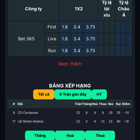
Tỷ lệ
Tỷ lệ
Công ty
1X2
tài
Châu
xỉu
Á
First
1.8
3.4
3.75
Bet 365
Live
1.8
3.4
3.75
Run
1.8
3.4
3.75
Xem thêm
BẢNG XẾP HẠNG
Tất cả
6
Trận gần đây
HT
#
Đội
Trận
Thắng
Hoà
Thua
Vào
Bại
Điểm
8
CD Cardassar
22
8
6
8
25
35
-10
17
UD Rotlet Molinar
22
3
6
13
22
40
-18
Thắng
Hoà
Thua