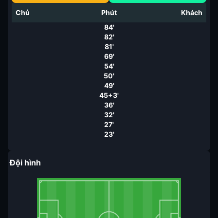
Chủ
Phút
Khách
84'
82'
81'
69'
54'
50'
49'
45+3'
36'
32'
27'
23'
Đội hình