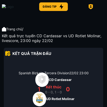
ĐĂNG TIP
/
Trang chủ
Kết quả trực tuyến CD Cardassar vs UD Rotlet Molinar,
livescore, 23:00 ngày 22/02
KẾT QUẢ TRẬN ĐẤU
Spanish Bizkaia-Tercera Division
22/02
23:00
CD Cardassar
Kết thúc
1
0
0 - 0, 1 - 0
UD Rotlet Molinar