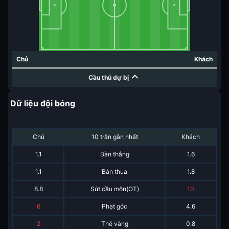
Chủ
Khách
Cầu thủ dự bị
Dữ liệu đội bóng
Chủ
10 trận gần nhất
Khách
1.1
Bàn thắng
1.6
1.1
Bàn thua
1.8
8.8
Sút cầu môn(OT)
10
6
Phạt góc
4.6
2
Thẻ vàng
0.8