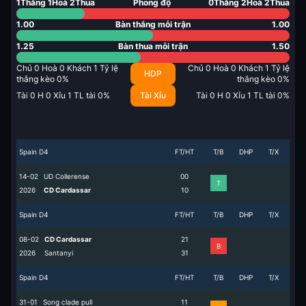
1
Thắng
1
Hoà
2
Thua
Phong độ
0
Thắng
2
Hoà
2
Thua
1.00
Bàn thắng mỗi trận
1.00
1.25
Bàn thua mỗi trận
1.50
Chủ
0
Hoà
0
Khách
1
Tỷ lệ
Chủ
0
Hoà
0
Khách
1
Tỷ lệ
HDP
thắng kèo
0
%
thắng kèo
0
%
Tài
0
H
0
Xỉu
1
TL tài
0
%
Tài Xỉu
Tài
0
H
0
Xỉu
1
TL tài
0
%
Spain D4
FT/HT
T/B
DHP
T/X
14-02
UD Collerense
0
0
T
2026
CD Cardassar
1
0
Spain D4
FT/HT
T/B
DHP
T/X
08-02
CD Cardassar
2
1
B
2026
Santanyi
3
1
Spain D4
FT/HT
T/B
DHP
T/X
31-01
Song clade pull
1
1