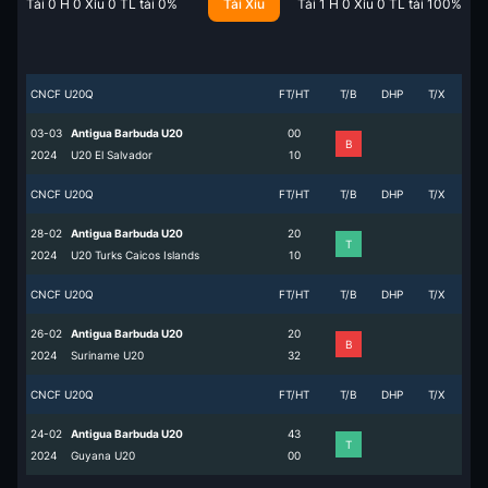
Tài
0
H
0
Xỉu
0
TL tài
0
%
Tài Xỉu
Tài
1
H
0
Xỉu
0
TL tài
100
%
CNCF U20Q
FT/HT
T/B
DHP
T/X
03-03
Antigua Barbuda U20
0
0
B
2024
U20 El Salvador
1
0
CNCF U20Q
FT/HT
T/B
DHP
T/X
28-02
Antigua Barbuda U20
2
0
T
2024
U20 Turks Caicos Islands
1
0
CNCF U20Q
FT/HT
T/B
DHP
T/X
26-02
Antigua Barbuda U20
2
0
B
2024
Suriname U20
3
2
CNCF U20Q
FT/HT
T/B
DHP
T/X
24-02
Antigua Barbuda U20
4
3
T
2024
Guyana U20
0
0