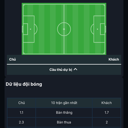
Chủ
Khách
Cầu thủ dự bị
Dữ liệu đội bóng
Chủ
10 trận gần nhất
Khách
1.1
Bàn thắng
1.7
2.3
Bàn thua
2