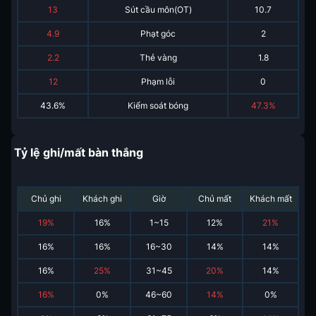
13
Sút cầu môn(OT)
10.7
4.9
Phạt góc
2
2.2
Thẻ vàng
1.8
12
Phạm lỗi
0
43.6%
Kiểm soát bóng
47.3%
Tỷ lệ ghi/mất bàn thắng
Chủ ghi
Khách ghi
Giờ
Chủ mất
Khách mất
19
%
16
%
1~15
12
%
21
%
16
%
16
%
16~30
14
%
14
%
16
%
25
%
31~45
20
%
14
%
16
%
0
%
46~60
14
%
0
%