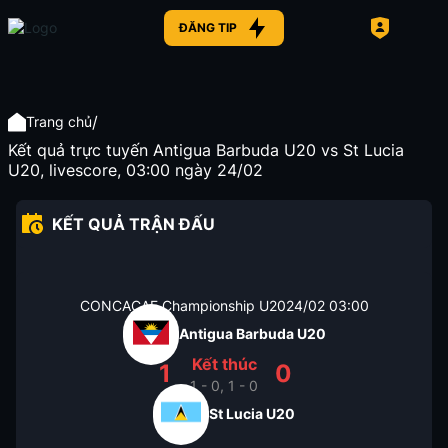
ĐĂNG TIP
/
Trang chủ
Kết quả trực tuyến Antigua Barbuda U20 vs St Lucia
U20, livescore, 03:00 ngày 24/02
KẾT QUẢ TRẬN ĐẤU
CONCACAF Championship U20
24/02
03:00
Antigua Barbuda U20
Kết thúc
1
0
1 - 0, 1 - 0
St Lucia U20