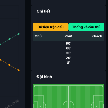
Chi tiết
Dữ liệu trận đấu
Thống kê cầu thủ
Chủ
Phút
Khách
90'
68'
33'
20'
8'
Đội hình