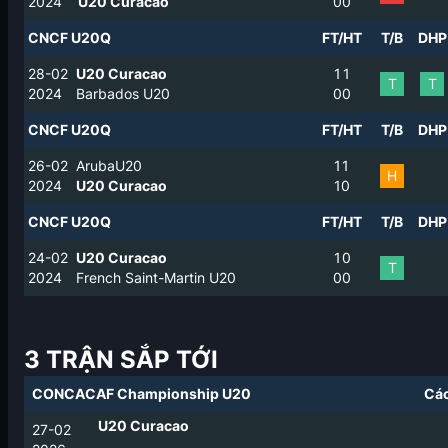
2024
U20 Curacao
0
0
CNCF U20Q
FT/HT
T/B
DHP
28-02
U20 Curacao
1
1
T
T
2024
Barbados U20
0
0
CNCF U20Q
FT/HT
T/B
DHP
26-02
ArubaU20
1
1
H
2024
U20 Curacao
1
0
CNCF U20Q
FT/HT
T/B
DHP
24-02
U20 Curacao
1
0
T
2024
French Saint-Martin U20
0
0
3 TRẬN SẮP TỚI
CONCACAF Championship U20
Các
U20 Curacao
27-02