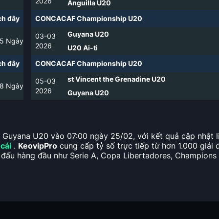
2026
Anguilla U20
h đây
CONCACAF Championship U20
Guyana U20
03-03
5
Ngày
2026
U20 Ai-ti
h đây
CONCACAF Championship U20
st Vincent the Grenadine U20
05-03
8
Ngày
2026
Guyana U20
à Guyana U20 vào 07:00 ngày 25/02, với kết quả cập nhật liê
cái
.
KeovipPro
cung cấp tỷ số trực tiếp từ hơn 1.000 giải 
ải đấu hàng đầu như Serie A, Copa Libertadores, Champions