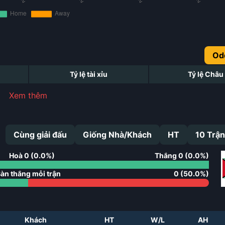
Od
Tỷ lệ tài xỉu
Tỷ lệ Châu
Xem thêm
Cùng giải đấu
Giống Nhà/Khách
HT
10
Trận
Hoà
0
(
0.0
%)
Thắng
0
(
0.0
%)
àn thắng mỗi trận
0
(
50.0
%)
Khách
HT
W/L
AH