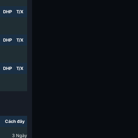
DHP
T/X
DHP
T/X
DHP
T/X
Cách đây
3
Ngày