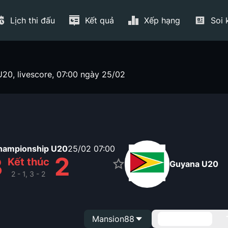
Lịch thi đấu
Kết quả
Xếp hạng
Soi 
20, livescore, 07:00 ngày 25/02
ampionship U20
25/02
07:00
3
2
Kết thúc
Guyana U20
2 - 1, 3 - 2
Mansion88
Handicap