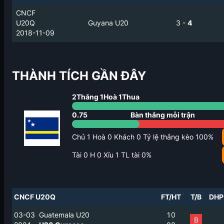
CNCF
U20Q
Guyana U20
3
-
4
2018-11-09
THÀNH TÍCH GẦN ĐÂY
2
Thắng
1
Hoà
1
Thua
0.75
Bàn thắng mỗi trận
Chủ
1
Hoà
0
Khách
0
Tỷ lệ thắng kèo
100
%
Tài
0
H
0
Xỉu
1
TL tài
0
%
CNCF U20Q
FT/HT
T/B
DHP
03-03
Guatemala U20
1
0
B