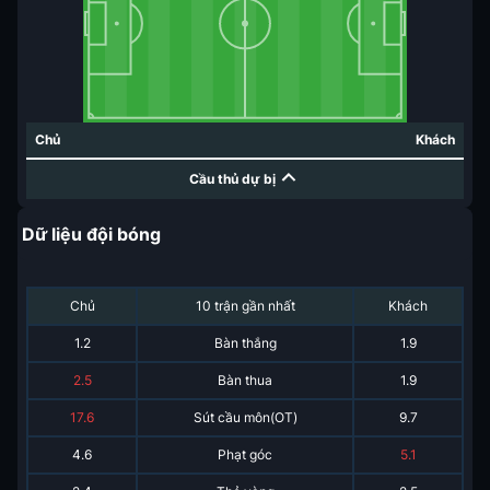
Chủ
Khách
Cầu thủ dự bị
Dữ liệu đội bóng
Chủ
10 trận gần nhất
Khách
1.2
Bàn thắng
1.9
2.5
Bàn thua
1.9
17.6
Sút cầu môn(OT)
9.7
4.6
Phạt góc
5.1