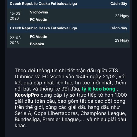
Czech Republic Ceska Fotbalova Liga
Cách đây
Vrchovina
15-03
22
Ngày
2026
FC Vsetin
Czech Republic Ceska Fotbalova Liga
Cách đây
FC Vsetin
22-03
29
Ngày
2026
Polanka
Theo dõi thông tin chi tiết trận đấu giữa ZTS
Dubnica và FC Vsetin vào 15:45 ngày 21/02, với
kết quả cập nhật liên tục, tin tức mới nhất, điểm
nổi bật và thống kê đối đầu,
tỷ lệ kèo bóng
.
KeovipPro
cung cấp tỷ số trực tiếp từ hơn 1.000
giải đấu toàn cầu, bao gồm tất cả các đội bóng
trên thế giới, cùng các giải đấu hàng đầu như
Serie A, Copa Libertadores, Champions League,
Bundesliga, Premier League,… và nhiều giải đấu
khác.