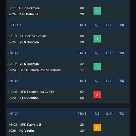
31-01
OK castkovce
0
0
T
2026
ZTS Dubnica
2
0
SVK Cup
FT/HT
T/B
DHP
T/X
27-07
TJ Spartak Kvasov
0
0
T
2025
ZTS Dubnica
3
0
Slo D3
FT/HT
T/B
DHP
T/X
08-06
ZTS Dubnica
3
2
T
2024
Banik Lehota Pod Vtacnikom
1
1
Slo D3
FT/HT
T/B
DHP
T/X
01-06
MFK Lokomotiva Zvolen
5
2
B
2024
ZTS Dubnica
0
0
INT CF
FT/HT
T/B
DHP
T/X
14-02
MFK Karvina B
2
0
H
2026
FC Vsetin
2
0