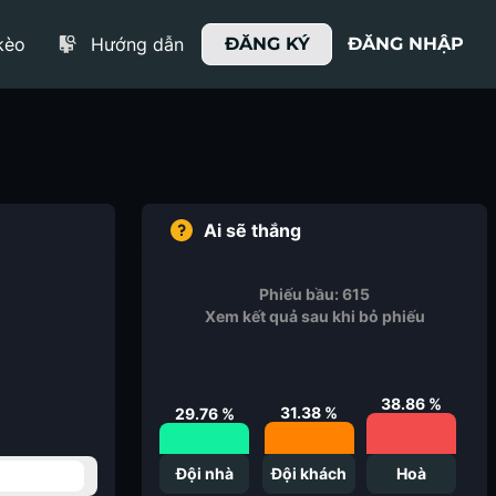
kèo
Hướng dẫn
ĐĂNG KÝ
ĐĂNG NHẬP
Ai sẽ thắng
Phiếu bầu:
615
Xem kết quả sau khi bỏ phiếu
38.86
%
31.38
%
29.76
%
Đội nhà
Đội khách
Hoà
Tài/Xỉu