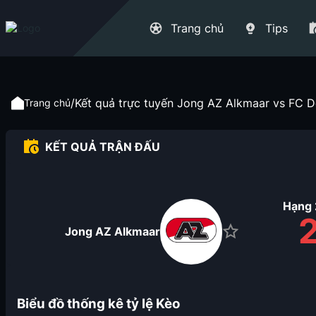
Trang chủ
Tips
/
Kết quả trực tuyến Jong AZ Alkmaar vs FC D
Trang chủ
KẾT QUẢ TRẬN ĐẤU
Hạng 
Jong AZ Alkmaar
Biểu đồ thống kê tỷ lệ Kèo