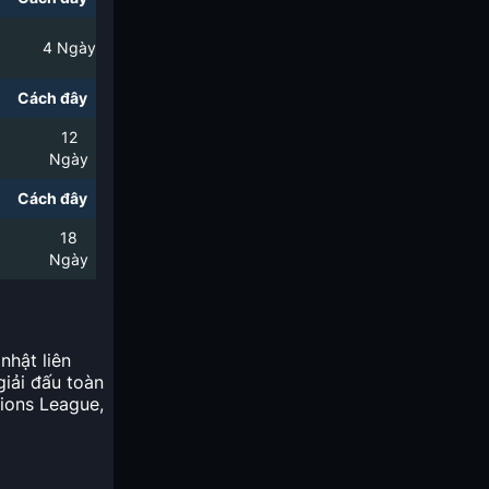
4
Ngày
Cách đây
12
Ngày
Cách đây
18
Ngày
nhật liên
giải đấu toàn
pions League,