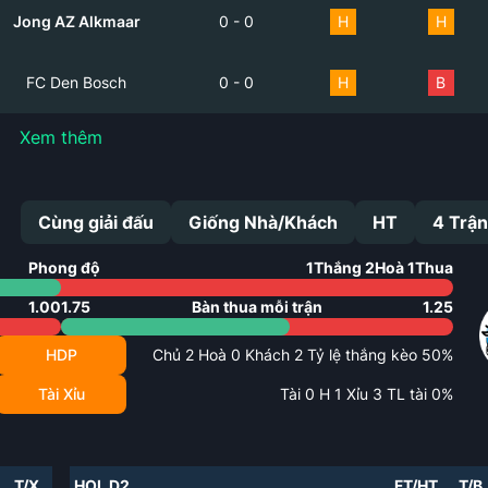
Jong AZ Alkmaar
0
-
0
H
H
FC Den Bosch
0
-
0
H
B
Xem thêm
Cùng giải đấu
Giống Nhà/Khách
HT
4
Trận
Phong độ
1
Thắng
2
Hoà
1
Thua
1.00
1.75
Bàn thua mỗi trận
1.25
HDP
Chủ
2
Hoà
0
Khách
2
Tỷ lệ thắng kèo
50
%
Tài Xỉu
Tài
0
H
1
Xỉu
3
TL tài
0
%
T/X
HOL D2
FT/HT
T/B