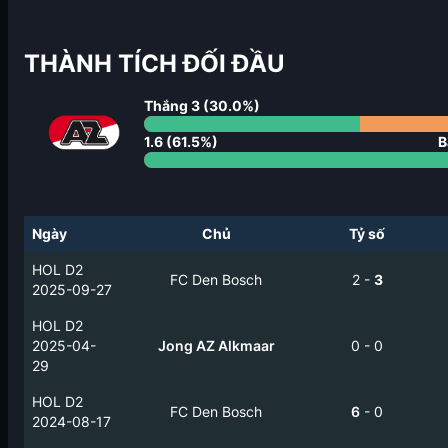
THÀNH TÍCH ĐỐI ĐẦU
Thắng
3
(
30.0
%)
1.6
(
61.5
%)
B
Ngày
Chủ
Tỷ số
HOL D2
FC Den Bosch
2
-
3
2025-09-27
HOL D2
2025-04-
Jong AZ Alkmaar
0
-
0
29
HOL D2
FC Den Bosch
6
-
0
2024-08-17