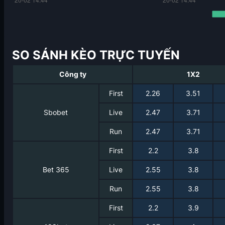
SO SÁNH KÈO TRỰC TUYẾN
Công ty
1X2
First
2.26
3.51
Sbobet
Live
2.47
3.71
Run
2.47
3.71
First
2.2
3.8
Bet 365
Live
2.55
3.8
Run
2.55
3.8
First
2.2
3.9