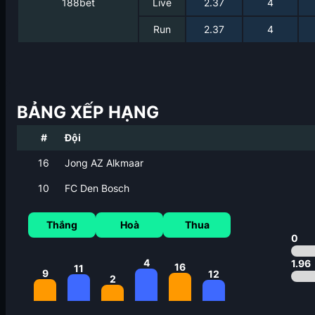
188bet
Live
2.37
4
Run
2.37
4
BẢNG XẾP HẠNG
#
Đội
16
Jong AZ Alkmaar
10
FC Den Bosch
Thắng
Hoà
Thua
0
4
1.96
16
11
9
12
2