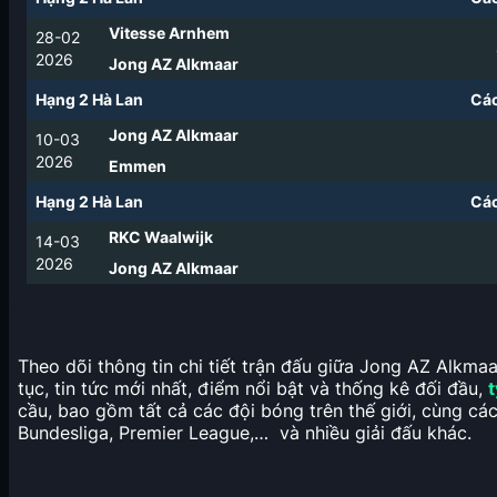
Vitesse Arnhem
28-02
2026
Jong AZ Alkmaar
Hạng 2 Hà Lan
Các
Jong AZ Alkmaar
10-03
2026
Emmen
Hạng 2 Hà Lan
Các
RKC Waalwijk
14-03
2026
Jong AZ Alkmaar
Theo dõi thông tin chi tiết trận đấu giữa Jong AZ Alkma
tục, tin tức mới nhất, điểm nổi bật và thống kê đối đầu,
t
cầu, bao gồm tất cả các đội bóng trên thế giới, cùng c
Bundesliga, Premier League,… và nhiều giải đấu khác.