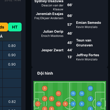
Sydney Osazuwa
66'
Deacon van der
Klaauw
Jeremiah Esajas
66'
Frej Elkjaer Andersen
Emian Semedo
57'
ds
HT
Kevin Monzialo
Julian Oerip
46'
Enoch Mastoras
 Á
Teun van
45'
Grunsven
0.80
Jesper Zwart
44'
Jeffrey Fortes
0.90
13'
Kevin Monzialo
0.90
Đội hình
5
22
11
15
10
4
6
4
0.82
1
10
9
9
6
36
3
8
3