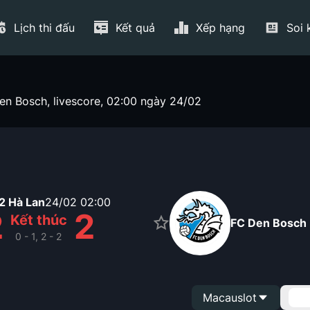
Lịch thi đấu
Kết quả
Xếp hạng
Soi 
en Bosch, livescore, 02:00 ngày 24/02
2 Hà Lan
24/02
02:00
2
2
Kết thúc
FC Den Bosch
0 - 1, 2 - 2
Macauslot