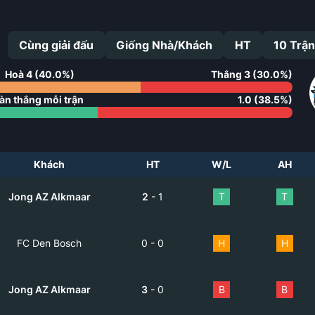
Cùng giải đấu
Giống Nhà/Khách
HT
10
Trận
Hoà
4
(
40.0
%)
Thắng
3
(
30.0
%)
àn thắng mỗi trận
1.0
(
38.5
%)
Khách
HT
W/L
AH
Jong AZ Alkmaar
2
-
1
T
T
FC Den Bosch
0
-
0
H
H
Jong AZ Alkmaar
3
-
0
B
B