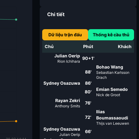
Chi tiết
Dữ liệu trận đấu
Thống kê cầu thủ
Chủ
Phút
Khách
Julian Oerip
90+1'
Rion Ichihara
Bohao Wang
88'
Sebastian Karlsson
Grach
Sydney Osazuwa
86'
Emian Semedo
80'
Nick de Groot
Rayan Zekri
76'
Anthony Smits
Ilias
72'
Boumassaoudi
Thijs van Leeuwen
Sydney Osazuwa
66'
Julian Oerip