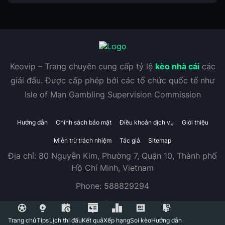
Keovip – Trang chuyên cung cấp tỷ lệ
kèo nhà cái
các
giải đấu. Được cấp phép bởi các tổ chức quốc tế như
Isle of Man Gambling Supervision Commission
Hướng dẫn
Chính sách bảo mật
Điều khoản dịch vụ
Giới thiệu
Miễn trừ trách nhiệm
Tác giả
Sitemap
Địa chỉ:
80 Nguyễn Kim, Phường 7, Quận 10, Thành phố
Hồ Chí Minh, Vietnam
Phone:
588829294
Trang chủ
Tips
Lịch thi đấu
Kết quả
Xếp hạng
Soi kèo
Hướng dẫn