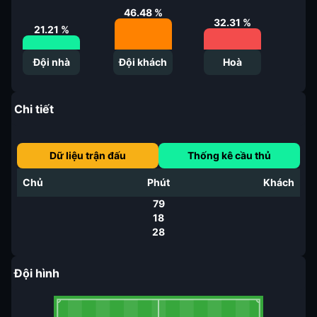
46.48
%
32.31
%
21.21
%
Đội nhà
Đội khách
Hoà
Chi tiết
Dữ liệu trận đấu
Thống kê cầu thủ
Chủ
Phút
Khách
79
18
28
Đội hình