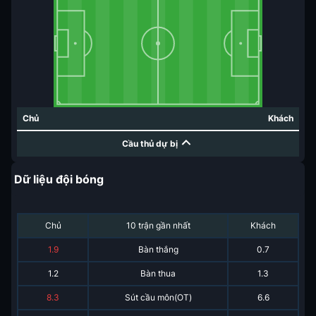
Chủ
Khách
Cầu thủ dự bị
Dữ liệu đội bóng
Chủ
10 trận gần nhất
Khách
1.9
Bàn thắng
0.7
1.2
Bàn thua
1.3
8.3
Sút cầu môn(OT)
6.6