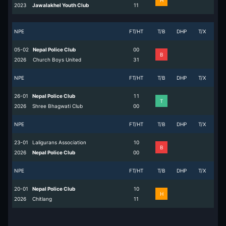
H
2023
Jawalakhel Youth Club
1
1
NPE
FT/HT
T/B
DHP
T/X
05-02
Nepal Police Club
0
0
B
2026
Church Boys United
3
1
NPE
FT/HT
T/B
DHP
T/X
26-01
Nepal Police Club
1
1
T
2026
Shree Bhagwati Club
0
0
NPE
FT/HT
T/B
DHP
T/X
23-01
Laligurans Association
1
0
B
2026
Nepal Police Club
0
0
NPE
FT/HT
T/B
DHP
T/X
20-01
Nepal Police Club
1
0
H
2026
Chitlang
1
1