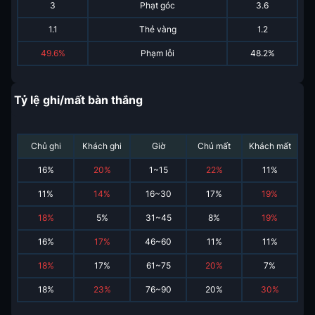
3
Phạt góc
3.6
1.1
Thẻ vàng
1.2
49.6%
Phạm lỗi
48.2%
Tỷ lệ ghi/mất bàn thắng
Chủ ghi
Khách ghi
Giờ
Chủ mất
Khách mất
16
%
20
%
1~15
22
%
11
%
11
%
14
%
16~30
17
%
19
%
18
%
5
%
31~45
8
%
19
%
16
%
17
%
46~60
11
%
11
%
18
%
17
%
61~75
20
%
7
%
18
%
23
%
76~90
20
%
30
%