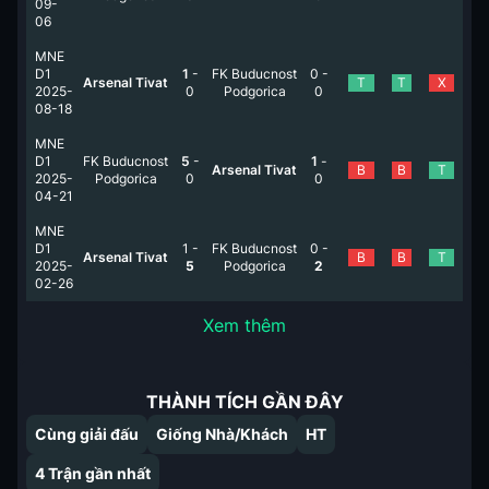
09-
06
MNE
D1
1
-
FK Buducnost
0
-
Arsenal Tivat
T
T
X
2025-
0
Podgorica
0
08-18
MNE
D1
FK Buducnost
5
-
1
-
Arsenal Tivat
B
B
T
2025-
Podgorica
0
0
04-21
MNE
D1
1
-
FK Buducnost
0
-
Arsenal Tivat
B
B
T
2025-
5
Podgorica
2
02-26
Xem thêm
THÀNH TÍCH GẦN ĐÂY
Cùng giải đấu
Giống Nhà/Khách
HT
4
Trận gần nhất