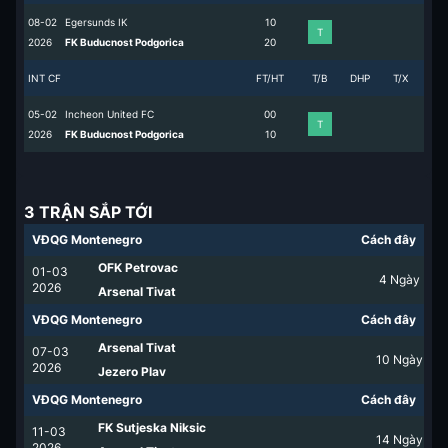
08-02
Egersunds IK
1
0
T
2026
FK Buducnost Podgorica
2
0
INT CF
FT/HT
T/B
DHP
T/X
05-02
Incheon United FC
0
0
T
2026
FK Buducnost Podgorica
1
0
3 TRẬN SẮP TỚI
VĐQG Montenegro
Cách đây
OFK Petrovac
01-03
4
Ngày
2026
Arsenal Tivat
VĐQG Montenegro
Cách đây
Arsenal Tivat
07-03
10
Ngày
2026
Jezero Plav
VĐQG Montenegro
Cách đây
FK Sutjeska Niksic
11-03
14
Ngày
2026