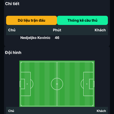
Chi tiết
Dữ liệu trận đấu
Thống kê cầu thủ
Chủ
Phút
Khách
Nedjeljko Kovinic
46
Đội hình
Chủ
Khách