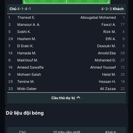
Chủ
4-1-4-1
4-3-3
Khách
1
Tharwat E.
Abougabal Mohamed
1
3
Mansour A. A.
Fawzi A.
77
5
Sobhi K.
Rizk M.
4
29
Hashem M.
Elfil A.
6
7
El Eraki K.
Desouki M.
3
14
Hamada M.
Arnold Eba
38
6
Makhlouf M.
Mohamed G.
27
18
Ameed Sawafta
Ahmed Youssef
12
9
Mohsen Salah
Helal M.
25
25
Temine M.
Hassan H.
18
22
Mido Gaber
Ali Zazaa
22
Cầu thủ dự bị
Dữ liệu đội bóng
Chủ
10 trận gần nhất
Khách