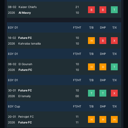
08-02
Kaizer Chiefs
2
1
B
B
T
2026
Al Masry
1
0
EGY D1
FT/HT
T/B
DHP
T/X
16-02
Future FC
1
0
H
B
X
2026
Kahraba Ismailia
1
0
EGY D1
FT/HT
T/B
DHP
T/X
06-02
El Gounah
1
0
H
H
T
2026
Future FC
1
0
EGY D1
FT/HT
T/B
DHP
T/X
30-01
Future FC
1
0
T
T
X
2026
El Ismaily
0
0
EGY Cup
FT/HT
T/B
DHP
T/X
20-01
Petrojet FC
1
1
H
H
H
2026
Future FC
1
1