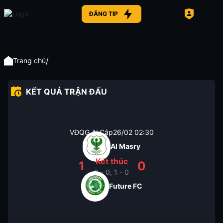
ĐĂNG TIP
/
Trang chủ
KẾT QUẢ TRẬN ĐẤU
VĐQG Ai Cập
26/02
02:30
Al Masry
Kết thúc
1
0
0 - 0, 1 - 0
Future FC