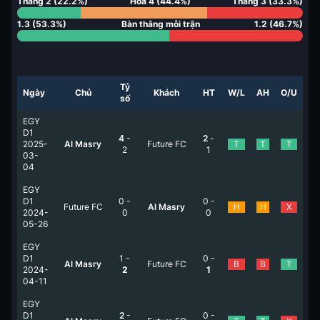
Thắng
2
(
22.2
%)
Hoà
4
(
44.4
%)
Thắng
3
(
33.3
%)
1.3
(
53.3
%)
Bàn thắng mỗi trận
1.2
(
46.7
%)
Tỷ
Ngày
Chủ
Khách
HT
W/L
AH
O/U
số
EGY
D1
4
-
2
-
2025-
Al Masry
Future FC
T
T
T
2
1
03-
04
EGY
D1
0
-
0
-
Future FC
Al Masry
H
H
X
2024-
0
0
05-26
EGY
D1
1
-
0
-
Al Masry
Future FC
B
B
T
2024-
2
1
04-11
EGY
D1
2
-
0
-