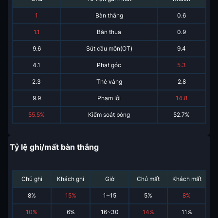
1
Bàn thắng
0.6
1.1
Bàn thua
0.9
9.6
Sút cầu môn(OT)
9.4
4.1
Phạt góc
5.3
2.3
Thẻ vàng
2.8
9.9
Phạm lỗi
14.8
55.5%
Kiểm soát bóng
52.7%
Tỷ lệ ghi/mất bàn thắng
Chủ ghi
Khách ghi
Giờ
Chủ mất
Khách mất
8
%
15
%
1~15
5
%
8
%
10
%
6
%
16~30
14
%
11
%