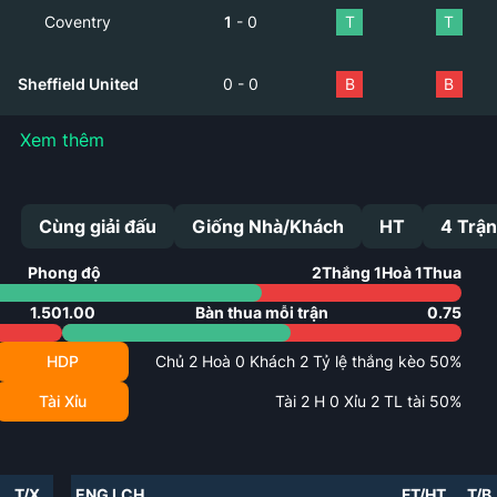
Coventry
1
-
0
T
T
Sheffield United
0
-
0
B
B
Xem thêm
Cùng giải đấu
Giống Nhà/Khách
HT
4
Trận
Phong độ
2
Thắng
1
Hoà
1
Thua
1.50
1.00
Bàn thua mỗi trận
0.75
HDP
Chủ
2
Hoà
0
Khách
2
Tỷ lệ thắng kèo
50
%
Tài Xỉu
Tài
2
H
0
Xỉu
2
TL tài
50
%
T/X
ENG LCH
FT/HT
T/B