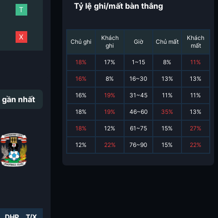
Tỷ lệ ghi/mất bàn thắng
T
X
Khách
Khách
Chủ ghi
Giờ
Chủ mất
ghi
mất
18
%
17
%
1~15
8
%
11
%
16
%
8
%
16~30
13
%
13
%
16
%
19
%
31~45
11
%
11
%
 gần nhất
18
%
19
%
46~60
35
%
13
%
18
%
12
%
61~75
15
%
27
%
12
%
22
%
76~90
15
%
22
%
DHP
T/X