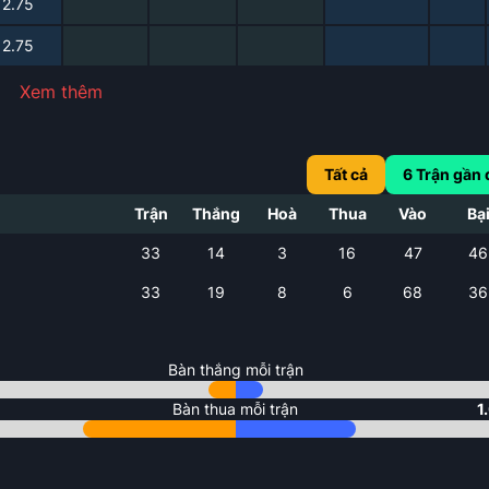
2.75
2.75
Xem thêm
Tất cả
6
Trận gần 
Trận
Thắng
Hoà
Thua
Vào
Bạ
33
14
3
16
47
46
33
19
8
6
68
36
Bàn thắng mỗi trận
Bàn thua mỗi trận
1