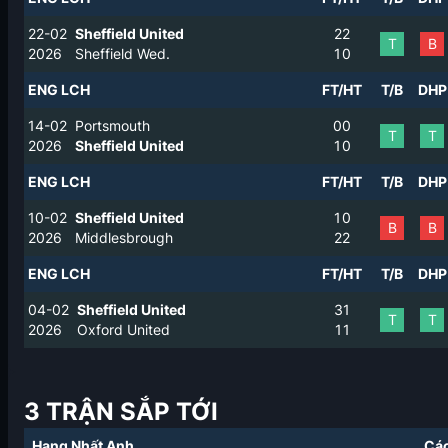
22-02
Sheffield United
2
2
T
B
2026
Sheffield Wed.
1
0
ENG LCH
FT/HT
T/B
DHP
14-02
Portsmouth
0
0
T
T
2026
Sheffield United
1
0
ENG LCH
FT/HT
T/B
DHP
10-02
Sheffield United
1
0
B
B
2026
Middlesbrough
2
2
ENG LCH
FT/HT
T/B
DHP
04-02
Sheffield United
3
1
T
T
2026
Oxford United
1
1
3 TRẬN SẮP TỚI
Hạng Nhất Anh
Các