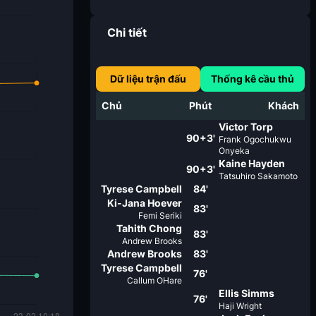
Chi tiết
Dữ liệu trận đấu
Thống kê cầu thủ
Chủ
Phút
Khách
Victor Torp
90+3'
Frank Ogochukwu
Onyeka
Kaine Hayden
90+3'
Tatsuhiro Sakamoto
Tyrese Campbell
84'
Ki-Jana Hoever
83'
Femi Seriki
Tahith Chong
83'
Andrew Brooks
Andrew Brooks
83'
Tyrese Campbell
76'
Callum OHare
Ellis Simms
76'
Haji Wright