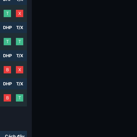
T
X
DHP
T/X
T
T
DHP
T/X
B
X
DHP
T/X
B
T
Cách đây