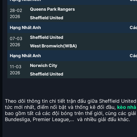
Queens Park Rangers
28-02
2026
Sheffield United
Hạng Nhất Anh
Các
Sheffield United
07-03
2026
West Bromwich(WBA)
Hạng Nhất Anh
Các
Norwich City
11-03
2026
Sheffield United
Theo dõi thông tin chi tiết trận đấu giữa Sheffield Unite
tức mới nhất, điểm nổi bật và thống kê đối đầu,
kèo nhà 
bao gồm tất cả các đội bóng trên thế giới, cùng các gi
Bundesliga, Premier League,… và nhiều giải đấu khác.