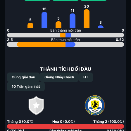
20
15
11
5
5
3
0
Bàn thắng mỗi trận
0
2.5
Bàn thua mỗi trận
0.52
THÀNH TÍCH ĐỐI ĐẦU
Cùng giải đấu
Giống Nhà/Khách
HT
10
Trận gần nhất
Thắng
0
(
0.0
%)
Hoà
0
(
0.0
%)
Thắng
2
(
100.0
%)
0
(
50.0
%)
Bàn thắng mỗi trận
0
(
50.0
%)