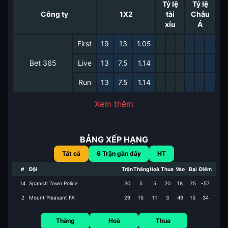
Tỷ lệ
Tỷ lệ
Công ty
1X2
tài
Châu
xỉu
Á
First
19
13
1.05
Bet 365
Live
13
7.5
1.14
Run
13
7.5
1.14
Xem thêm
BẢNG XẾP HẠNG
Tất cả
6
Trận gần đây
HT
#
Đội
Trận
Thắng
Hoà
Thua
Vào
Bại
Điểm
14
Spanish Town Police
30
5
5
20
18
75
-57
2
Mount Pleasant FA
29
15
11
3
49
15
34
Thắng
Hoà
Thua