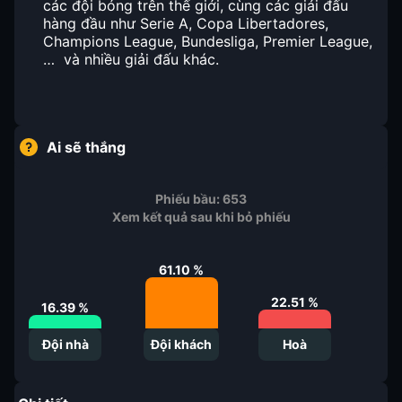
các đội bóng trên thế giới, cùng các giải đấu
hàng đầu như Serie A, Copa Libertadores,
Champions League, Bundesliga, Premier League,
… và nhiều giải đấu khác.
Ai sẽ thắng
Phiếu bầu:
653
Xem kết quả sau khi bỏ phiếu
61.10
%
22.51
%
16.39
%
Đội nhà
Đội khách
Hoà