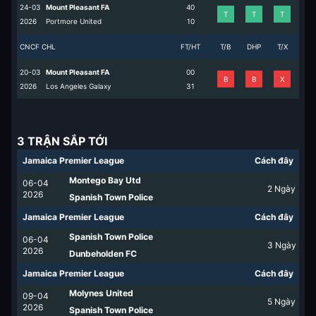
24-03
Mount Pleasant FA
4
0
T
T
T
2026
Portmore United
1
0
CNCF CHL
FT/HT
T/B
DHP
T/X
20-03
Mount Pleasant FA
0
0
B
B
X
2026
Los Angeles Galaxy
3
1
3 TRẬN SẮP TỚI
Jamaica Premier League
Cách đây
Montego Bay Utd
06-04
2
Ngày
2026
Spanish Town Police
Jamaica Premier League
Cách đây
Spanish Town Police
06-04
3
Ngày
2026
Dunbeholden FC
Jamaica Premier League
Cách đây
Molynes United
09-04
5
Ngày
2026
Spanish Town Police