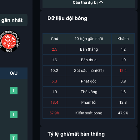
Cầu thủ dự bị
Dữ liệu đội bóng
 gần nhất
Chủ
10 trận gần nhất
Khách
2.5
Bàn thắng
1.2
1.6
Bàn thua
1.9
10.2
Sút cầu môn(OT)
12.4
O/U
5.3
Phạt góc
3.9
T
1.9
Thẻ vàng
1.6
13.4
Phạm lỗi
12.3
57.9%
Kiểm soát bóng
47.2%
T
Tỷ lệ ghi/mất bàn thắng
T