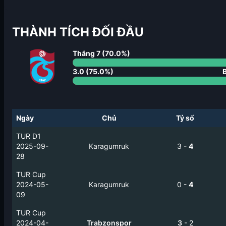
THÀNH TÍCH ĐỐI ĐẦU
Thắng
7
(
70.0
%)
3.0
(
75.0
%)
B
Ngày
Chủ
Tỷ số
TUR D1
2025-09-
Karagumruk
3
-
4
28
TUR Cup
2024-05-
Karagumruk
0
-
4
09
TUR Cup
2024-04-
Trabzonspor
3
-
2