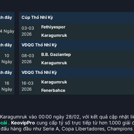
h đây
Cúp Thổ Nhĩ Kỳ
Fethiyespor
03-03
4
Ngày
2026
Karagumruk
h đây
VĐQG Thổ Nhĩ Kỳ
B.B. Gaziantep
10
08-03
Ngày
2026
Karagumruk
h đây
VĐQG Thổ Nhĩ Kỳ
Karagumruk
16
16-03
Ngày
2026
Fenerbahce
 Karagumruk vào 00:00 ngày 28/02, với kết quả cập nhật liê
cái
.
KeovipPro
cung cấp tỷ số trực tiếp từ hơn 1.000 giải 
ải đấu hàng đầu như Serie A, Copa Libertadores, Champions