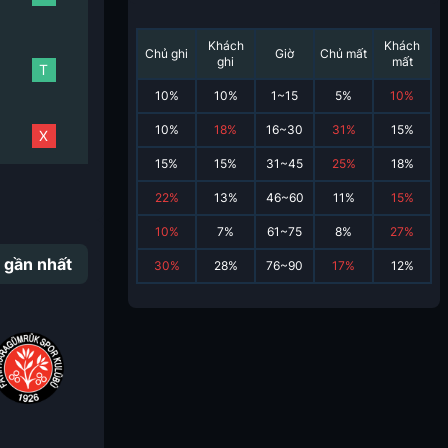
Khách
Khách
Chủ ghi
Giờ
Chủ mất
ghi
mất
T
10
%
10
%
1~15
5
%
10
%
10
%
18
%
16~30
31
%
15
%
X
15
%
15
%
31~45
25
%
18
%
22
%
13
%
46~60
11
%
15
%
10
%
7
%
61~75
8
%
27
%
 gần nhất
30
%
28
%
76~90
17
%
12
%