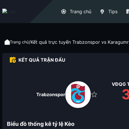
Trang chủ
Tips
/
Kết quả trực tuyến Trabzonspor vs Karagumr
Trang chủ
KẾT QUẢ TRẬN ĐẤU
VĐQG T
Trabzonspor
Biểu đồ thống kê tỷ lệ Kèo