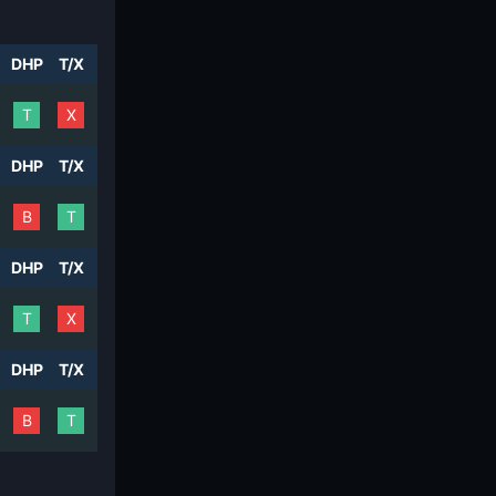
DHP
T/X
T
X
DHP
T/X
B
T
DHP
T/X
T
X
DHP
T/X
B
T