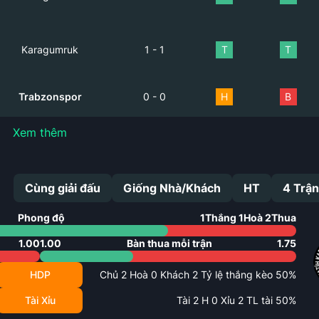
Karagumruk
1
-
1
T
T
Trabzonspor
0
-
0
H
B
Xem thêm
Cùng giải đấu
Giống Nhà/Khách
HT
4
Trận
Phong độ
1
Thắng
1
Hoà
2
Thua
1.00
1.00
Bàn thua mỗi trận
1.75
HDP
Chủ
2
Hoà
0
Khách
2
Tỷ lệ thắng kèo
50
%
Tài Xỉu
Tài
2
H
0
Xỉu
2
TL tài
50
%