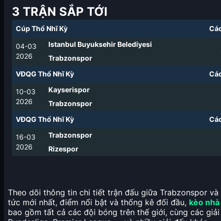
3 TRẬN SẮP TỚI
Cúp Thổ Nhĩ Kỳ
Các
Istanbul Buyuksehir Belediyesi
04-03
2026
Trabzonspor
VĐQG Thổ Nhĩ Kỳ
Các
Kayserispor
10-03
2026
Trabzonspor
VĐQG Thổ Nhĩ Kỳ
Các
Trabzonspor
16-03
2026
Rizespor
Theo dõi thông tin chi tiết trận đấu giữa Trabzonspor và
tức mới nhất, điểm nổi bật và thống kê đối đầu,
kèo nhà 
bao gồm tất cả các đội bóng trên thế giới, cùng các gi