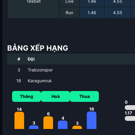
188bet
Live
1.46
4.55
Run
1.46
4.55
BẢNG XẾP HẠNG
#
Đội
3
Trabzonspor
18
Karagumruk
Thắng
Hoà
Thua
0
16
14
1.17
6
4
3
3