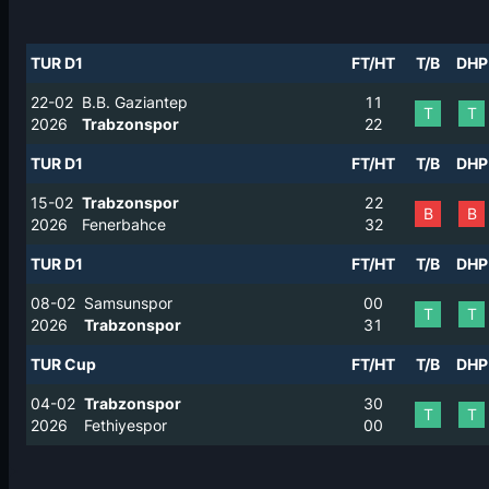
TUR D1
FT/HT
T/B
DHP
22-02
B.B. Gaziantep
1
1
T
T
2026
Trabzonspor
2
2
TUR D1
FT/HT
T/B
DHP
15-02
Trabzonspor
2
2
B
B
2026
Fenerbahce
3
2
TUR D1
FT/HT
T/B
DHP
08-02
Samsunspor
0
0
T
T
2026
Trabzonspor
3
1
TUR Cup
FT/HT
T/B
DHP
04-02
Trabzonspor
3
0
T
T
2026
Fethiyespor
0
0