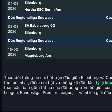
Eilenburg
04-03
2026
Hertha BSC Berlin Am
Đức Regionalliga Sudwest
Các
SV Babelsberg 03
08-03
2026
Eilenburg
Đức Regionalliga Sudwest
Các
Eilenburg
15-03
2026
Magdeburg Am
Theo dõi thông tin chi tiết trận đấu giữa Eilenburg và Ca
tức mới nhất, điểm nổi bật và thống kê đối đầu,
tỷ lệ kè
toàn cầu, bao gồm tất cả các đội bóng trên thế giới, cù
League, Bundesliga, Premier League,… và nhiều giải đấu