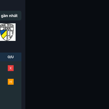
 gần nhất
O/U
X
H