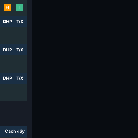
H
T
DHP
T/X
DHP
T/X
DHP
T/X
Cách đây