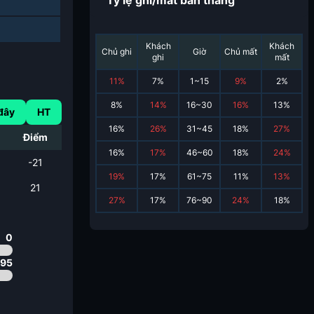
Tỷ lệ ghi/mất bàn thắng
Khách
Khách
Chủ ghi
Giờ
Chủ mất
ghi
mất
11
%
7
%
1~15
9
%
2
%
8
%
14
%
16~30
16
%
13
%
đây
HT
16
%
26
%
31~45
18
%
27
%
i
Điểm
16
%
17
%
46~60
18
%
24
%
-21
19
%
17
%
61~75
11
%
13
%
21
27
%
17
%
76~90
24
%
18
%
0
.95