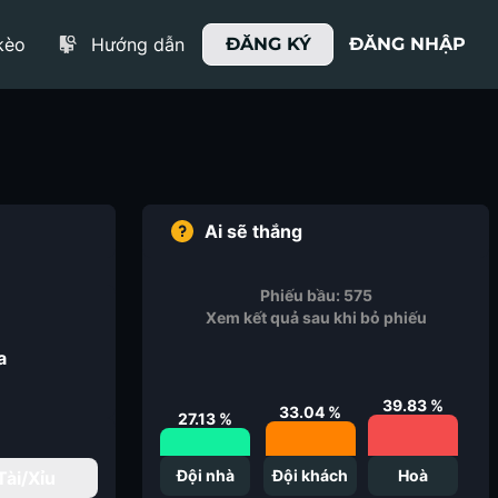
kèo
Hướng dẫn
ĐĂNG KÝ
ĐĂNG NHẬP
Ai sẽ thắng
Phiếu bầu:
575
Xem kết quả sau khi bỏ phiếu
a
39.83
%
33.04
%
27.13
%
Đội nhà
Đội khách
Hoà
Tài/Xỉu