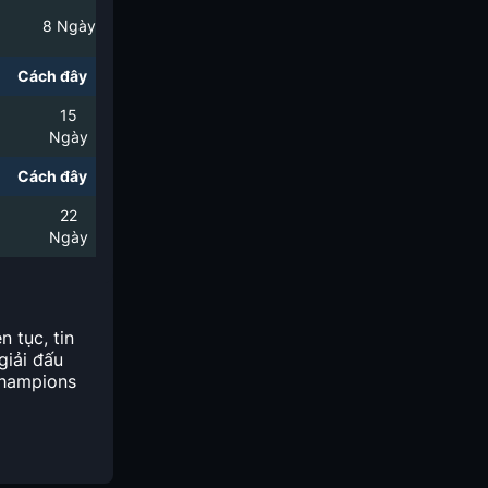
8
Ngày
Cách đây
15
Ngày
Cách đây
22
Ngày
n tục, tin
giải đấu
Champions