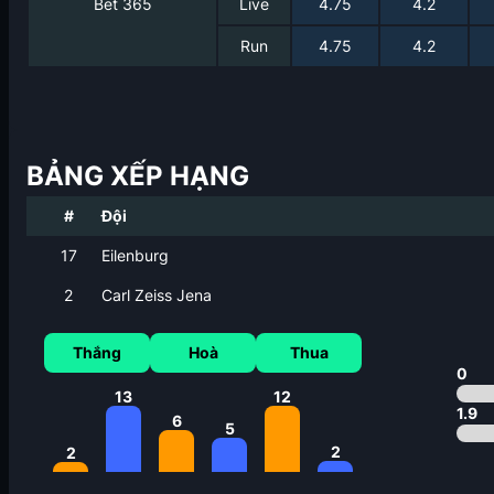
Bet 365
Live
4.75
4.2
Run
4.75
4.2
BẢNG XẾP HẠNG
#
Đội
17
Eilenburg
2
Carl Zeiss Jena
Thắng
Hoà
Thua
0
13
12
1.9
6
5
2
2