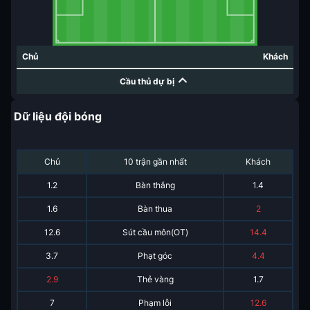
Chủ
Khách
Cầu thủ dự bị
Dữ liệu đội bóng
Chủ
10 trận gần nhất
Khách
1.2
Bàn thắng
1.4
1.6
Bàn thua
2
12.6
Sút cầu môn(OT)
14.4
3.7
Phạt góc
4.4
2.9
Thẻ vàng
1.7
7
Phạm lỗi
12.6