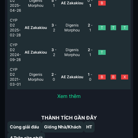
D2
Digenis
5
-
0
-
AE Zakakiou
B
2025-
Morphou
1
1
04-26
CYP
D2
3
-
Digenis
2
-
AE Zakakiou
T
T
T
2025-
2
Morphou
1
02-28
CYP
D2
3
-
Digenis
2
-
AE Zakakiou
T
2024-
2
Morphou
1
09-28
CYP
D2
Digenis
2
-
1
-
AE Zakakiou
B
B
X
2021-
Morphou
0
0
03-01
Xem thêm
THÀNH TÍCH GẦN ĐÂY
Cùng giải đấu
Giống Nhà/Khách
HT
4
Trận gần nhất