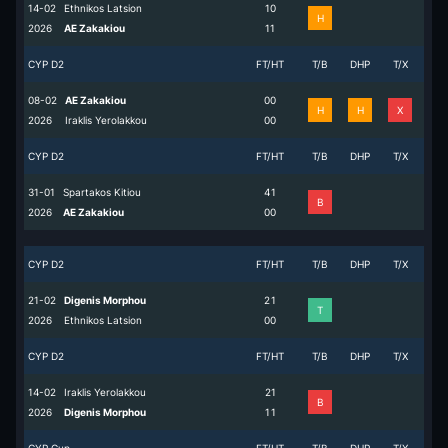
14-02
Ethnikos Latsion
1
0
H
2026
AE Zakakiou
1
1
CYP D2
FT/HT
T/B
DHP
T/X
08-02
AE Zakakiou
0
0
H
H
X
2026
Iraklis Yerolakkou
0
0
CYP D2
FT/HT
T/B
DHP
T/X
31-01
Spartakos Kitiou
4
1
B
2026
AE Zakakiou
0
0
CYP D2
FT/HT
T/B
DHP
T/X
21-02
Digenis Morphou
2
1
T
2026
Ethnikos Latsion
0
0
CYP D2
FT/HT
T/B
DHP
T/X
14-02
Iraklis Yerolakkou
2
1
B
2026
Digenis Morphou
1
1