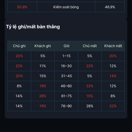
50.9%
Kiểm soát bóng
46.9%
Tỷ lệ ghi/mất bàn thắng
Chủ ghi
Khách ghi
Giờ
Chủ mất
Khách mất
20
%
5
%
1~15
5
%
20
%
22
%
11
%
16~30
22
%
12
%
20
%
15
%
31~45
5
%
14
%
8
%
19
%
46~60
22
%
12
%
14
%
28
%
61~75
15
%
8
%
14
%
19
%
76~90
28
%
32
%