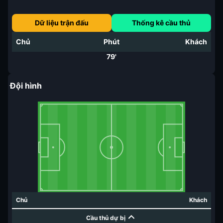
Dữ liệu trận đấu
Thống kê cầu thủ
Chủ
Phút
Khách
79'
Đội hình
Chủ
Khách
Cầu thủ dự bị