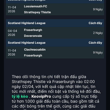
Lossiemouth FC
11-04
9
Ngày
2026
Strathspey Thistle
Scotland Highland League
Cách đây
Fraserburgh
04-04
2
Ngày
2026
Deveronvale
Scotland Highland League
Cách đây
Clachnacuddin
11-04
9
Ngày
2026
Fraserburgh
Theo dõi thông tin chi tiết trận đấu giữa
Strathspey Thistle và Fraserburgh vào 02:00
ngày 02/04, với kết quả cập nhật liên tục, tin
tức mới nhất, điểm nổi bật và thống kê đối đầu,
tỷ lệ kèo
.
KeovipPro
cung cấp tỷ số trực tiếp
từ hơn 1.000 giải đấu toàn cầu, bao gồm tất cả
các đội bóng trên thế giới, cùng các giải đấu