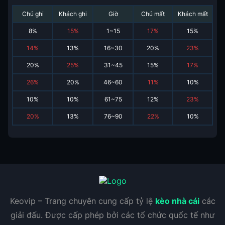
Chủ ghi
Khách ghi
Giờ
Chủ mất
Khách mất
8
%
15
%
1~15
17
%
15
%
14
%
13
%
16~30
20
%
23
%
20
%
25
%
31~45
15
%
17
%
26
%
20
%
46~60
11
%
10
%
10
%
10
%
61~75
12
%
23
%
20
%
13
%
76~90
22
%
10
%
Keovip – Trang chuyên cung cấp tỷ lệ
kèo nhà cái
các
giải đấu. Được cấp phép bởi các tổ chức quốc tế như