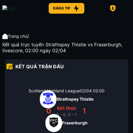
ĐĂNG TIP
/
Trang chủ
Kết quả trực tuyến Strathspey Thistle vs Fraserburgh,
livescore, 02:00 ngày 02/04
KẾT QUẢ TRẬN ĐẤU
Scotland Highland League
02/04
02:00
Strathspey Thistle
Kết thúc
0
1
0 - 0, 0 - 1
Fraserburgh