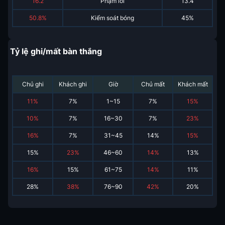
16.2
Phạm lỗi
13.4
50.8%
Kiểm soát bóng
45%
Tỷ lệ ghi/mất bàn thắng
Chủ ghi
Khách ghi
Giờ
Chủ mất
Khách mất
11
%
7
%
1~15
7
%
15
%
10
%
7
%
16~30
7
%
23
%
16
%
7
%
31~45
14
%
15
%
15
%
23
%
46~60
14
%
13
%
16
%
15
%
61~75
14
%
11
%
28
%
38
%
76~90
42
%
20
%