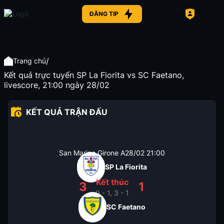
ĐĂNG TIP
/
Trang chủ
Kết quả trực tuyến SP La Fiorita vs SC Faetano,
livescore, 21:00 ngày 28/02
KẾT QUẢ TRẬN ĐẤU
San Marino Girone A
28/02
21:00
SP La Fiorita
Kết thúc
3
1
0 - 1, 3 - 1
SC Faetano