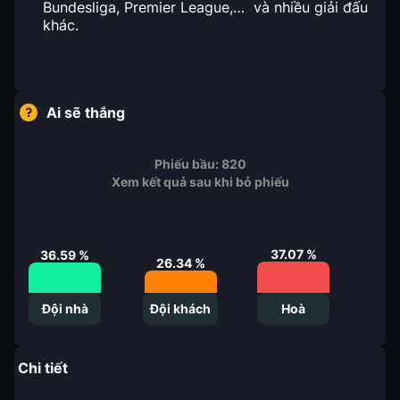
Bundesliga, Premier League,… và nhiều giải đấu
khác.
Ai sẽ thắng
Phiếu bầu:
820
Xem kết quả sau khi bỏ phiếu
37.07
%
36.59
%
26.34
%
Đội nhà
Đội khách
Hoà
Chi tiết