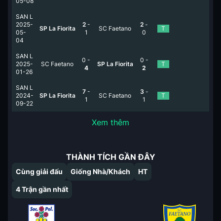
05-08
SAN L
2025-
2
-
2
-
SP La Fiorita
SC Faetano
T
05-
1
0
04
SAN L
0
-
0
-
2025-
SC Faetano
SP La Fiorita
T
4
2
01-26
SAN L
7
-
3
-
2024-
SP La Fiorita
SC Faetano
T
1
1
09-22
Xem thêm
THÀNH TÍCH GẦN ĐÂY
Cùng giải đấu
Giống Nhà/Khách
HT
4
Trận gần nhất