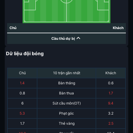
Chủ
Khách
Cầu thủ dự bị
Dữ liệu đội bóng
Chủ
10 trận gần nhất
Khách
1.4
Bàn thắng
0.6
0.8
Bàn thua
1.7
6
Sút cầu môn(OT)
9.4
5.3
Phạt góc
3.2
1.7
Thẻ vàng
2.5