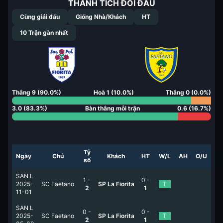
THÀNH TÍCH ĐỐI ĐẦU
Cùng giải đấu
Giống Nhà/Khách
HT
10
Trận gần nhất
Thắng
9
(
90.0
%)
Hoà
1
(
10.0
%)
Thắng
0
(
0.0
%)
3.0
(
83.3
%)
Bàn thắng mỗi trận
0.6
(
16.7
%)
Tỷ
Ngày
Chủ
Khách
HT
W/L
AH
O/U
số
SAN L
1
-
0
-
2025-
SC Faetano
SP La Fiorita
T
2
1
11-01
SAN L
0
-
0
-
2025-
SC Faetano
SP La Fiorita
T
2
1