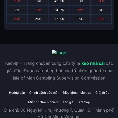
21
%
16
%
46~60
13
%
14
%
7
%
12
%
61~75
22
%
8
%
26
%
25
%
76~90
15
%
18
%
Keovip – Trang chuyên cung cấp tỷ lệ
kèo nhà cái
các
giải đấu. Được cấp phép bởi các tổ chức quốc tế như
Isle of Man Gambling Supervision Commission
Hướng dẫn
Chính sách bảo mật
Điều khoản dịch vụ
Giới thiệu
Miễn trừ trách nhiệm
Tác giả
Sitemap
Địa chỉ:
80 Nguyễn Kim, Phường 7, Quận 10, Thành phố
Hồ Chí Minh, Vietnam