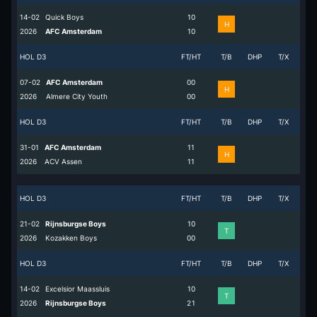
14-02
Quick Boys
1
0
H
2026
AFC Amsterdam
1
0
HOL D3
FT/HT
T/B
DHP
T/X
07-02
AFC Amsterdam
0
0
H
2026
Almere City Youth
0
0
HOL D3
FT/HT
T/B
DHP
T/X
31-01
AFC Amsterdam
1
1
H
2026
ACV Assen
1
1
HOL D3
FT/HT
T/B
DHP
T/X
21-02
Rijnsburgse Boys
1
0
T
2026
Kozakken Boys
0
0
HOL D3
FT/HT
T/B
DHP
T/X
14-02
Excelsior Maassluis
1
0
T
2026
Rijnsburgse Boys
2
1