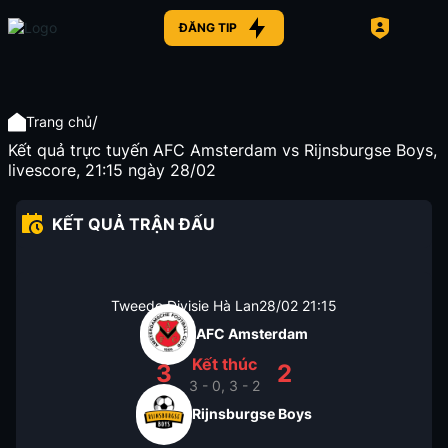
ĐĂNG TIP
/
Trang chủ
Kết quả trực tuyến AFC Amsterdam vs Rijnsburgse Boys,
livescore, 21:15 ngày 28/02
KẾT QUẢ TRẬN ĐẤU
Tweede Divisie Hà Lan
28/02
21:15
AFC Amsterdam
Kết thúc
3
2
3 - 0, 3 - 2
Rijnsburgse Boys