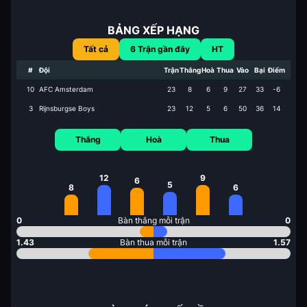
BẢNG XẾP HẠNG
Tất cả
6
Trận gần đây
HT
#
Đội
Trận
Thắng
Hoà
Thua
Vào
Bại
Điểm
10
AFC Amsterdam
23
8
6
9
27
33
-6
3
Rijnsburgse Boys
23
12
5
6
50
36
14
Thắng
Hoà
Thua
12
9
6
5
8
6
0
Bàn thắng mỗi trận
0
1.43
Bàn thua mỗi trận
1.57