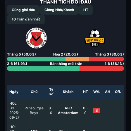
THÀNH TÍCH ĐỐI ĐẦU
Cùng giải đấu
Giống Nhà/Khách
HT
10
Trận gần nhất
Thắng
5
(
50.0
%)
Hoà
2
(
20.0
%)
Thắng
3
(
30.0
%)
2.6
(
61.9
%)
Bàn thắng mỗi trận
1.6
(
38.1
%)
Tỷ
Ngày
Chủ
Khách
HT
W/L
AH
O/U
số
HOL
D3
Rijnsburgse
3
-
AFC
0
-
B
2025-
Boys
0
Amsterdam
0
09-27
HOL