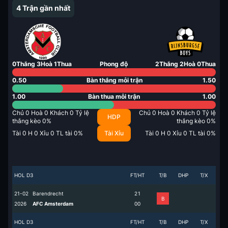
4
Trận gần nhất
0
Thắng
3
Hoà
1
Thua
Phong độ
2
Thắng
2
Hoà
0
Thua
0.50
Bàn thắng mỗi trận
1.50
1.00
Bàn thua mỗi trận
1.00
Chủ
0
Hoà
0
Khách
0
Tỷ lệ
Chủ
0
Hoà
0
Khách
0
Tỷ lệ
HDP
thắng kèo
0
%
thắng kèo
0
%
Tài
0
H
0
Xỉu
0
TL tài
0
%
Tài Xỉu
Tài
0
H
0
Xỉu
0
TL tài
0
%
HOL D3
FT/HT
T/B
DHP
T/X
21-02
Barendrecht
2
1
B
2026
AFC Amsterdam
0
0
HOL D3
FT/HT
T/B
DHP
T/X