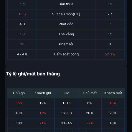
1.5
Bàn thua
1.2
10.3
Sút cầu môn(OT)
7.7
4.3
Phạt góc
7
1.8
Thẻ vàng
1.5
15
Phạm lỗi
0
47.4%
Kiểm soát bóng
52.3%
Tỷ lệ ghi/mất bàn thắng
Chủ ghi
Khách ghi
Giờ
Chủ mất
Khách mất
15
%
12
%
1~15
6
%
18
%
10
%
11
%
16~30
20
%
20
%
18
%
21
%
31~45
22
%
18
%