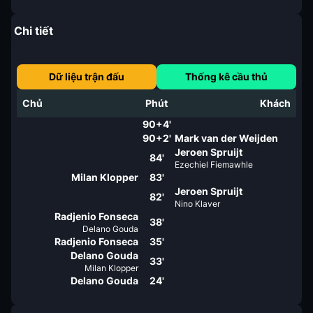
Chi tiết
Dữ liệu trận đấu
Thống kê cầu thủ
Chủ
Phút
Khách
90+4'
90+2'
Mark van der Weijden
Jeroen Spruijt
84'
Ezechiel Fiemawhle
Milan Klopper
83'
Jeroen Spruijt
82'
Nino Klaver
Radjenio Fonseca
38'
Delano Gouda
Radjenio Fonseca
35'
Delano Gouda
33'
Milan Klopper
Delano Gouda
24'