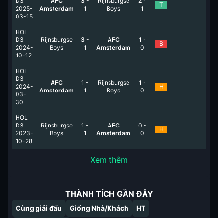
D3
AFC
3
-
Rijnsburgse
2
-
T
2025-
Amsterdam
1
Boys
1
03-15
HOL
D3
Rijnsburgse
3
-
AFC
1
-
B
2024-
Boys
1
Amsterdam
0
10-12
HOL
D3
AFC
1
-
Rijnsburgse
1
-
2024-
H
Amsterdam
1
Boys
0
03-
30
HOL
D3
Rijnsburgse
1
-
AFC
0
-
H
2023-
Boys
1
Amsterdam
0
10-28
Xem thêm
THÀNH TÍCH GẦN ĐÂY
Cùng giải đấu
Giống Nhà/Khách
HT