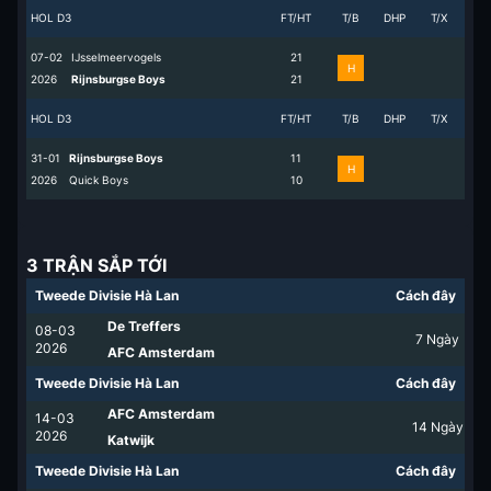
HOL D3
FT/HT
T/B
DHP
T/X
07-02
IJsselmeervogels
2
1
H
2026
Rijnsburgse Boys
2
1
HOL D3
FT/HT
T/B
DHP
T/X
31-01
Rijnsburgse Boys
1
1
H
2026
Quick Boys
1
0
3 TRẬN SẮP TỚI
Tweede Divisie Hà Lan
Cách đây
De Treffers
08-03
7
Ngày
2026
AFC Amsterdam
Tweede Divisie Hà Lan
Cách đây
AFC Amsterdam
14-03
14
Ngày
2026
Katwijk
Tweede Divisie Hà Lan
Cách đây