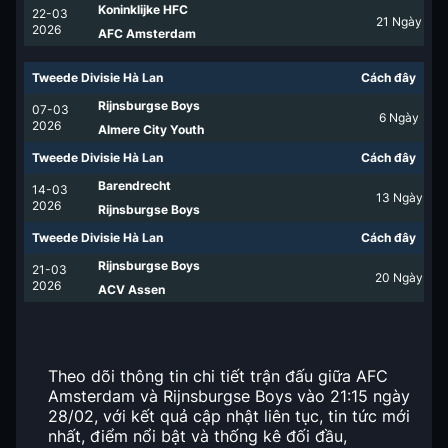
Koninklijke HFC
22-03
21
Ngày
2026
AFC Amsterdam
Tweede Divisie Hà Lan
Cách đây
Rijnsburgse Boys
07-03
6
Ngày
2026
Almere City Youth
Tweede Divisie Hà Lan
Cách đây
Barendrecht
14-03
13
Ngày
2026
Rijnsburgse Boys
Tweede Divisie Hà Lan
Cách đây
Rijnsburgse Boys
21-03
20
Ngày
2026
ACV Assen
Theo dõi thông tin chi tiết trận đấu giữa AFC
Amsterdam và Rijnsburgse Boys vào 21:15 ngày
28/02, với kết quả cập nhật liên tục, tin tức mới
nhất, điểm nổi bật và thống kê đối đầu,