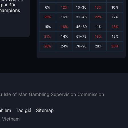
giải đấu
6
%
12
%
16~30
13
%
10
%
Champions
25
%
16
%
31~45
22
%
12
%
15
%
16
%
46~60
11
%
15
%
21
%
14
%
61~75
13
%
12
%
28
%
24
%
76~90
28
%
30
%
hư Isle of Man Gambling Supervision Commission
nhiệm
Tác giả
Sitemap
, Vietnam