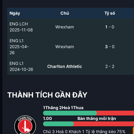
Ngày
Chủ
Tỷ số
ENG LCH
Wrexham
1
-
0
2025-11-08
ENG L1
2025-04-
Wrexham
3
-
0
26
ENG L1
Charlton Athletic
2
-
2
2024-10-26
THÀNH TÍCH GẦN ĐÂY
1
Thắng
2
Hoà
1
Thua
1.00
Bàn thắng mỗi trận
Chủ
3
Hoà
0
Khách
1
Tỷ lệ thắng kèo
75
%