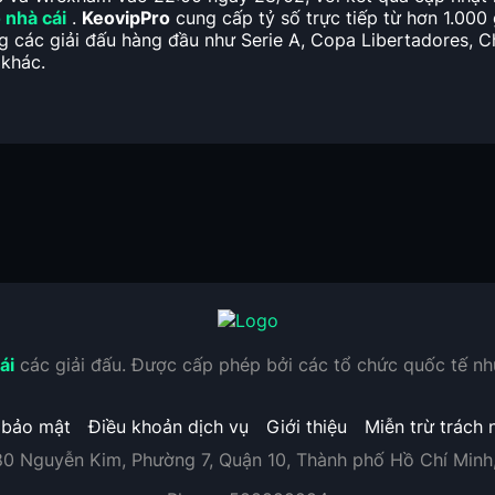
o nhà cái
.
KeovipPro
cung cấp tỷ số trực tiếp từ hơn 1.000 
ng các giải đấu hàng đầu như Serie A, Copa Libertadores, 
 khác.
ái
các giải đấu. Được cấp phép bởi các tổ chức quốc tế n
 bảo mật
Điều khoản dịch vụ
Giới thiệu
Miễn trừ trách 
80 Nguyễn Kim, Phường 7, Quận 10, Thành phố Hồ Chí Minh