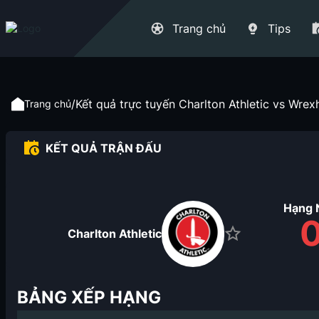
Trang chủ
Tips
/
Kết quả trực tuyến Charlton Athletic vs Wre
Trang chủ
KẾT QUẢ TRẬN ĐẤU
Hạng 
Charlton Athletic
BẢNG XẾP HẠNG