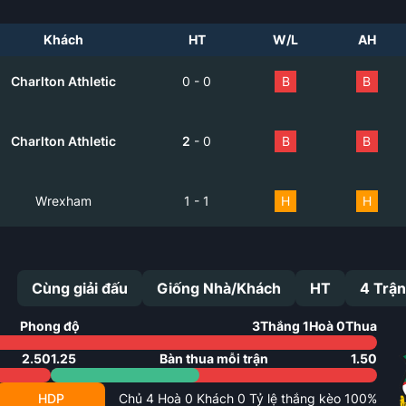
Khách
HT
W/L
AH
Charlton Athletic
0
-
0
B
B
Charlton Athletic
2
-
0
B
B
Wrexham
1
-
1
H
H
Cùng giải đấu
Giống Nhà/Khách
HT
4
Trận
Phong độ
3
Thắng
1
Hoà
0
Thua
2.50
1.25
Bàn thua mỗi trận
1.50
HDP
Chủ
4
Hoà
0
Khách
0
Tỷ lệ thắng kèo
100
%