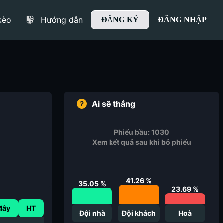
kèo
Hướng dẫn
ĐĂNG KÝ
ĐĂNG NHẬP
Ai sẽ thắng
Phiếu bầu:
1030
Xem kết quả sau khi bỏ phiếu
41.26
%
35.05
%
23.69
%
đây
HT
Đội nhà
Đội khách
Hoà