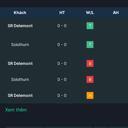
Khách
HT
W/L
AH
SR Delemont
0
-
0
T
Solothurn
0
-
0
T
SR Delemont
0
-
0
B
Solothurn
0
-
0
B
SR Delemont
0
-
0
H
Xem thêm