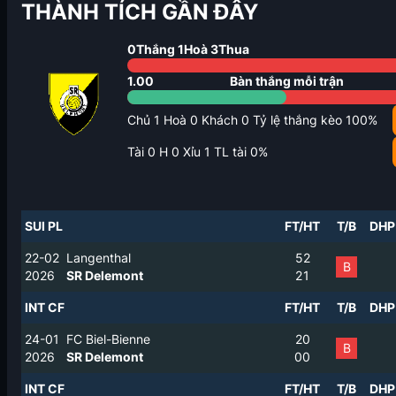
THÀNH TÍCH GẦN ĐÂY
0
Thắng
1
Hoà
3
Thua
1.00
Bàn thắng mỗi trận
Chủ
1
Hoà
0
Khách
0
Tỷ lệ thắng kèo
100
%
Tài
0
H
0
Xỉu
1
TL tài
0
%
SUI PL
FT/HT
T/B
DHP
22-02
Langenthal
5
2
B
2026
SR Delemont
2
1
INT CF
FT/HT
T/B
DHP
24-01
FC Biel-Bienne
2
0
B
2026
SR Delemont
0
0
INT CF
FT/HT
T/B
DHP