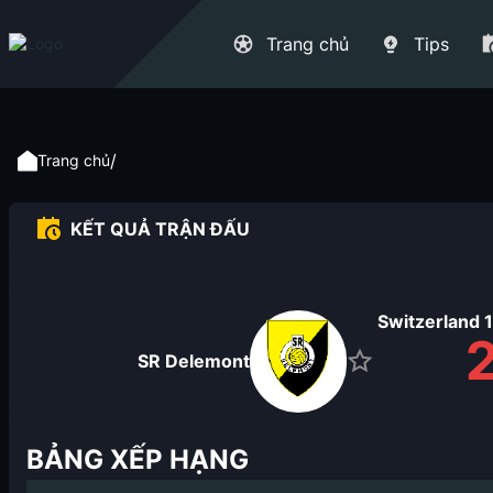
Trang chủ
Tips
/
Trang chủ
KẾT QUẢ TRẬN ĐẤU
Switzerland 
SR Delemont
BẢNG XẾP HẠNG