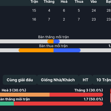
Trận
Thắng
Hoà
Thua
Vào
Bạ
15
4
6
5
24
28
16
7
2
7
23
23
Bàn thắng mỗi trận
Bàn thua mỗi trận
1
Cùng giải đấu
Giống Nhà/Khách
HT
10
Trận
Hoà
3
(
30.0
%)
Thắng
3
(
30.0
%)
àn thắng mỗi trận
1.7
(
50.0
%)