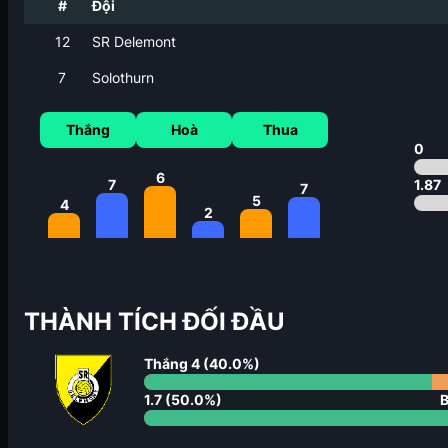
#
Đội
12
SR Delemont
7
Solothurn
Thắng
Hoà
Thua
0
6
1.87
7
7
5
4
2
THÀNH TÍCH ĐỐI ĐẦU
Thắng
4
(
40.0
%)
1.7
(
50.0
%)
B