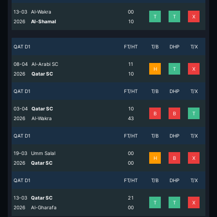
13-03
Al-Wakra
0
0
T
T
X
2026
Al-Shamal
1
0
QAT D1
FT/HT
T/B
DHP
T/X
08-04
Al-Arabi SC
1
1
H
T
X
2026
Qatar SC
1
0
QAT D1
FT/HT
T/B
DHP
T/X
03-04
Qatar SC
1
0
B
B
T
2026
Al-Wakra
4
3
QAT D1
FT/HT
T/B
DHP
T/X
19-03
Umm Salal
0
0
H
B
X
2026
Qatar SC
0
0
QAT D1
FT/HT
T/B
DHP
T/X
13-03
Qatar SC
2
1
T
T
X
2026
Al-Gharafa
0
0