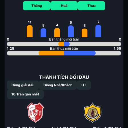
Thắng
Hoà
Thua
7
11
5
4
8
5
0
Bàn thắng mỗi trận
0
1.25
Bàn thua mỗi trận
1.55
THÀNH TÍCH ĐỐI ĐẦU
Cùng giải đấu
Giống Nhà/Khách
HT
10
Trận gần nhất