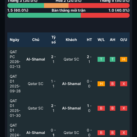
Thắng
3
(
30.0
%)
Hoà
2
(
20.0
%)
Thắng
5
(
50.0
%)
1.5
(
60.0
%)
Bàn thắng mỗi trận
1.0
(
40.0
%)
Tỷ
Ngày
Chủ
Khách
HT
W/L
AH
O/U
số
QAT
PC
2
-
2
-
Al-Shamal
Qatar SC
T
T
H
2026-
1
1
02-13
QAT
D1
1
-
0
-
Qatar SC
Al-Shamal
H
B
X
2025-
1
0
09-28
QAT
D1
2
-
1
-
Qatar SC
Al-Shamal
B
B
X
2025-
1
0
01-30
QAT
D1
0
-
0
-
Al-Shamal
Qatar SC
B
B
X
2024-
1
0