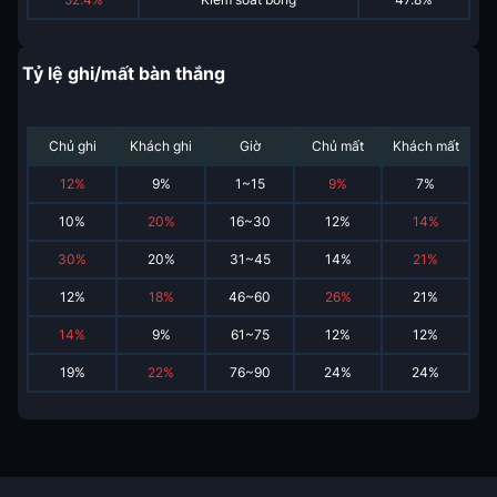
Tỷ lệ ghi/mất bàn thắng
Chủ ghi
Khách ghi
Giờ
Chủ mất
Khách mất
12
%
9
%
1~15
9
%
7
%
10
%
20
%
16~30
12
%
14
%
30
%
20
%
31~45
14
%
21
%
12
%
18
%
46~60
26
%
21
%
14
%
9
%
61~75
12
%
12
%
19
%
22
%
76~90
24
%
24
%