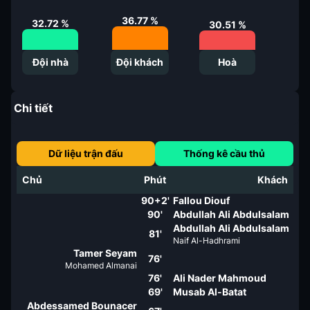
36.77
%
32.72
%
30.51
%
Đội nhà
Đội khách
Hoà
Chi tiết
Dữ liệu trận đấu
Thống kê cầu thủ
Chủ
Phút
Khách
90+2'
Fallou Diouf
90'
Abdullah Ali Abdulsalam
Abdullah Ali Abdulsalam
81'
Naif Al-Hadhrami
Tamer Seyam
76'
Mohamed Almanai
76'
Ali Nader Mahmoud
69'
Musab Al-Batat
Abdessamed Bounacer