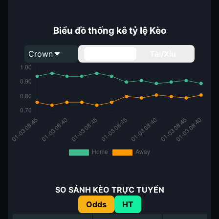
Biểu đồ thống kê tỷ lệ Kèo
Crown
Handicap
Tài/Xỉu
SO SÁNH KÈO TRỰC TUYẾN
Odds
HT