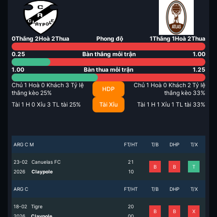
0
Thắng
2
Hoà
2
Thua
Phong độ
1
Thắng
1
Hoà
2
Thua
0.25
Bàn thắng mỗi trận
1.00
1.00
Bàn thua mỗi trận
1.25
Chủ
1
Hoà
0
Khách
3
Tỷ lệ
Chủ
1
Hoà
0
Khách
2
Tỷ lệ
HDP
thắng kèo
25
%
thắng kèo
33
%
Tài
1
H
0
Xỉu
3
TL tài
25
%
Tài Xỉu
Tài
1
H
1
Xỉu
1
TL tài
33
%
ARG C M
FT/HT
T/B
DHP
T/X
23-02
Canuelas FC
2
1
B
B
T
2026
Claypole
1
0
ARG C
FT/HT
T/B
DHP
T/X
18-02
Tigre
2
0
B
B
X
2026
Claypole
0
0