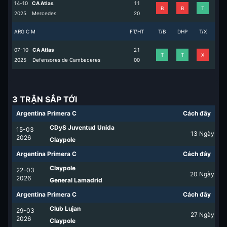
14-10
CA Atlas
1
1
B
B
T
2025
Mercedes
2
0
ARG C M
FT/HT
T/B
DHP
T/X
07-10
CA Atlas
2
1
T
T
X
2025
Defensores de Cambaceres
0
0
3 TRẬN SẮP TỚI
Argentina Primera C
Cách đây
CDyS Juventud Unida
15-03
13
Ngày
2026
Claypole
Argentina Primera C
Cách đây
Claypole
22-03
20
Ngày
2026
General Lamadrid
Argentina Primera C
Cách đây
Club Lujan
29-03
27
Ngày
2026
Claypole