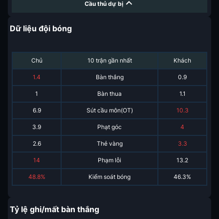
Cầu thủ dự bị
Dữ liệu đội bóng
Chủ
10 trận gần nhất
Khách
1.4
Bàn thắng
0.9
1
Bàn thua
1.1
6.9
Sút cầu môn(OT)
10.3
3.9
Phạt góc
4
2.6
Thẻ vàng
3.3
14
Phạm lỗi
13.2
48.8%
Kiểm soát bóng
46.3%
Tỷ lệ ghi/mất bàn thắng