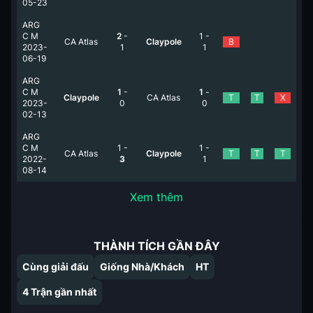
05-23
ARG
C M
2
-
1
-
CA Atlas
Claypole
B
2023-
1
1
06-19
ARG
C M
1
-
1
-
Claypole
CA Atlas
T
T
X
2023-
0
0
02-13
ARG
C M
1
-
1
-
CA Atlas
Claypole
T
T
T
2022-
3
1
08-14
Xem thêm
THÀNH TÍCH GẦN ĐÂY
Cùng giải đấu
Giống Nhà/Khách
HT
4
Trận gần nhất