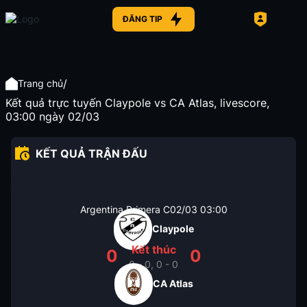
ĐĂNG TIP
/
Trang chủ
Kết quả trực tuyến Claypole vs CA Atlas, livescore,
03:00 ngày 02/03
KẾT QUẢ TRẬN ĐẤU
Argentina Primera C
02/03
03:00
Claypole
Kết thúc
0
0
0 - 0, 0 - 0
CA Atlas