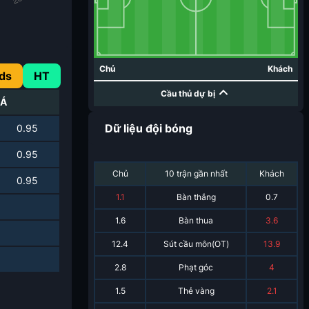
Chủ
Khách
ds
HT
Cầu thủ dự bị
 Á
Dữ liệu đội bóng
0.95
0.95
Chủ
10 trận gần nhất
Khách
0.95
1.1
Bàn thắng
0.7
1.6
Bàn thua
3.6
12.4
Sút cầu môn(OT)
13.9
2.8
Phạt góc
4
1.5
Thẻ vàng
2.1