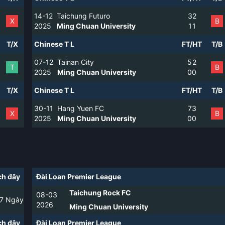
14-12
Taichung Futuro
3
2
X
B
2025
Ming Chuan University
1
1
T/X
Chinese T L
FT/HT
T/B
07-12
Tainan City
5
2
T
B
2025
Ming Chuan University
0
0
T/X
Chinese T L
FT/HT
T/B
30-11
Hang Yuen FC
7
3
X
B
2025
Ming Chuan University
0
0
h đây
Đài Loan Premier League
Taichung Rock FC
08-03
7
Ngày
2026
Ming Chuan University
h đây
Đài Loan Premier League