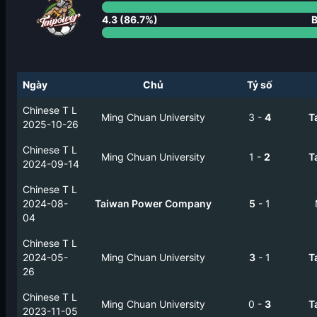
4.3
(
86.7
%)
B
Ngày
Chủ
Tỷ số
Chinese T L
Ming Chuan University
3
-
4
T
2025-10-26
Chinese T L
Ming Chuan University
1
-
2
T
2024-09-14
Chinese T L
2024-08-
Taiwan Power Company
5
-
1
04
Chinese T L
2024-05-
Ming Chuan University
3
-
1
T
26
Chinese T L
Ming Chuan University
0
-
3
T
2023-11-05