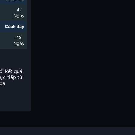
42
Ngày
Cách đây
49
Ngày
ới kết quả
ực tiếp từ
opa