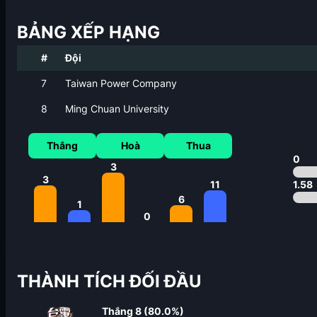
BẢNG XẾP HẠNG
#
Đội
7
Taiwan Power Company
8
Ming Chuan University
Thắng
Hoà
Thua
0
3
3
11
1.58
6
1
0
THÀNH TÍCH ĐỐI ĐẦU
Thắng
8
(
80.0
%)