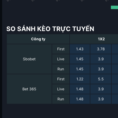
SO SÁNH KÈO TRỰC TUYẾN
Công ty
1X2
First
1.43
3.78
Sbobet
Live
1.45
3.9
Run
1.45
3.9
First
1.22
5.5
Bet 365
Live
1.48
3.9
Run
1.48
3.9