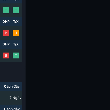
T
T
DHP
T/X
B
H
DHP
T/X
B
T
Cách đây
7
Ngày
Cách đây