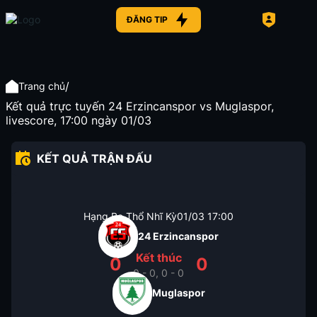
ĐĂNG TIP
/
Trang chủ
Kết quả trực tuyến 24 Erzincanspor vs Muglaspor,
livescore, 17:00 ngày 01/03
KẾT QUẢ TRẬN ĐẤU
Hạng Ba Thổ Nhĩ Kỳ
01/03
17:00
24 Erzincanspor
Kết thúc
0
0
0 - 0, 0 - 0
Muglaspor