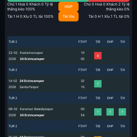
Chủ
1
Hoà
0
Khách
0
Tỷ lệ
Chủ
0
Hoà
0
Khách
2
Tỷ lệ
HDP
thắng kèo
100
%
thắng kèo
0
%
Tài
1
H
0
Xỉu
0
TL tài
100
%
Tài Xỉu
Tài
0
H
1
Xỉu
1
TL tài
0
%
TUR 2
FT/HT
T/B
DHP
T/X
22-02
Kastamonuspor
1
0
B
2026
24 Erzincanspor
0
0
TUR 2
FT/HT
T/B
DHP
T/X
14-02
24 Erzincanspor
3
2
T
2026
Sanliurfaspor
1
0
TUR 2
FT/HT
T/B
DHP
T/X
08-02
Karaman Belediyespor
0
0
T
T
T
2026
24 Erzincanspor
5
4
TUR 2
FT/HT
T/B
DHP
T/X