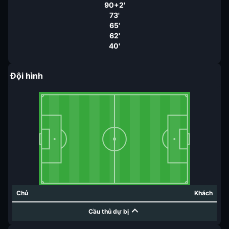
90+2'
73'
65'
62'
40'
Đội hình
Chủ
Khách
Cầu thủ dự bị