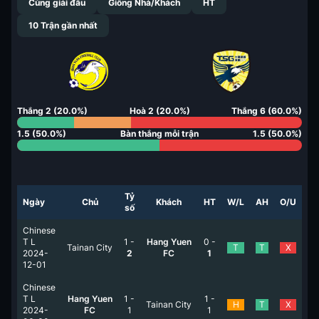
Cùng giải đấu
Giống Nhà/Khách
HT
10
Trận gần nhất
Thắng
2
(
20.0
%)
Hoà
2
(
20.0
%)
Thắng
6
(
60.0
%)
1.5
(
50.0
%)
Bàn thắng mỗi trận
1.5
(
50.0
%)
Tỷ
Ngày
Chủ
Khách
HT
W/L
AH
O/U
số
Chinese
T L
1
-
Hang Yuen
0
-
Tainan City
T
T
X
2024-
2
FC
1
12-01
Chinese
T L
Hang Yuen
1
-
1
-
Tainan City
H
T
X
2024-
FC
1
1