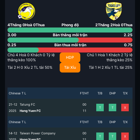
4
Thắng
0
Hoà
0
Thua
Phong độ
2
Thắng
2
Hoà
0
Thua
3.00
Bàn thắng mỗi trận
2.25
0.25
Bàn thua mỗi trận
0.75
Chủ
4
Hoà
0
Khách
0
Tỷ lệ
Chủ
1
Hoà
1
Khách
2
Tỷ lệ
HDP
thắng kèo
100
%
thắng kèo
25
%
Tài
2
H
0
Xỉu
2
TL tài
50
%
Tài Xỉu
Tài
1
H
2
Xỉu
1
TL tài
25
%
Chinese T L
FT/HT
T/B
DHP
T/X
21-12
Tatung FC
0
0
T
T
X
2025
Hang Yuen FC
1
1
Chinese T L
FT/HT
T/B
DHP
T/X
14-12
Taiwan Power Company
0
0
T
T
X
2025
Hang Yuen FC
2
1