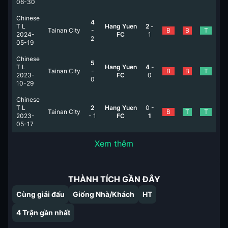
06-30
Chinese
4
T L
Hang Yuen
2
-
Tainan City
-
B
B
T
2024-
FC
1
2
05-19
Chinese
5
T L
Hang Yuen
4
-
Tainan City
-
B
B
T
2023-
FC
0
0
10-29
Chinese
T L
2
Hang Yuen
0
-
Tainan City
B
T
T
2023-
-
1
FC
1
05-17
Xem thêm
THÀNH TÍCH GẦN ĐÂY
Cùng giải đấu
Giống Nhà/Khách
HT
4
Trận gần nhất