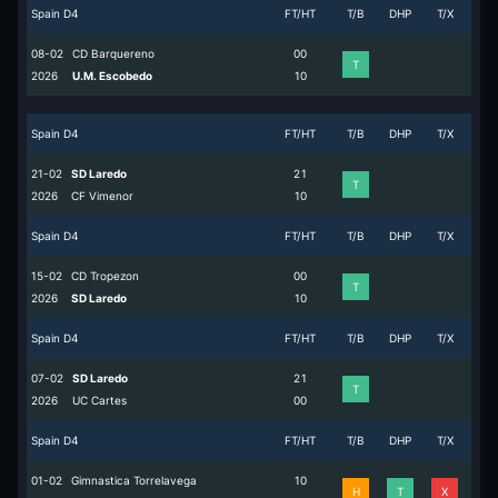
Spain D4
FT/HT
T/B
DHP
T/X
08-02
CD Barquereno
0
0
T
2026
U.M. Escobedo
1
0
Spain D4
FT/HT
T/B
DHP
T/X
21-02
SD Laredo
2
1
T
2026
CF Vimenor
1
0
Spain D4
FT/HT
T/B
DHP
T/X
15-02
CD Tropezon
0
0
T
2026
SD Laredo
1
0
Spain D4
FT/HT
T/B
DHP
T/X
07-02
SD Laredo
2
1
T
2026
UC Cartes
0
0
Spain D4
FT/HT
T/B
DHP
T/X
01-02
Gimnastica Torrelavega
1
0
H
T
X