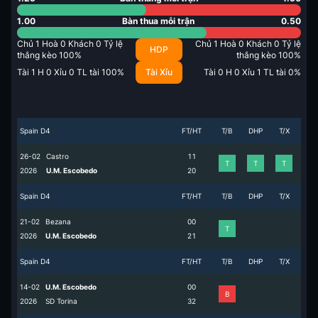
1.00
Bàn thua mỗi trận
0.50
Chủ
1
Hoà
0
Khách
0
Tỷ lệ
Chủ
1
Hoà
0
Khách
0
Tỷ lệ
HDP
thắng kèo
100
%
thắng kèo
100
%
Tài
1
H
0
Xỉu
0
TL tài
100
%
Tài Xỉu
Tài
0
H
0
Xỉu
1
TL tài
0
%
Spain D4
FT/HT
T/B
DHP
T/X
26-02
Castro
1
1
T
T
T
2026
U.M. Escobedo
2
0
Spain D4
FT/HT
T/B
DHP
T/X
21-02
Bezana
0
0
T
2026
U.M. Escobedo
2
1
Spain D4
FT/HT
T/B
DHP
T/X
14-02
U.M. Escobedo
0
0
B
2026
SD Torina
3
2