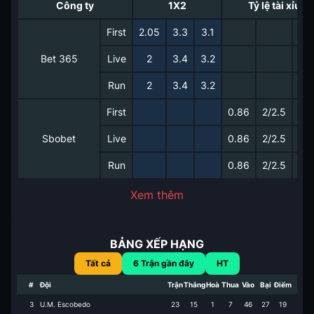
Công ty
1X2
Tỷ lệ tài xỉu
First
2.05
3.3
3.1
Bet 365
Live
2
3.4
3.2
Run
2
3.4
3.2
First
0.86
2/2.5
0.
Sbobet
Live
0.86
2/2.5
0.
Run
0.86
2/2.5
0.
Xem thêm
BẢNG XẾP HẠNG
Tất cả
6
Trận gần đây
HT
#
Đội
Trận
Thắng
Hoà
Thua
Vào
Bại
Điểm
3
U.M. Escobedo
23
15
1
7
46
27
19