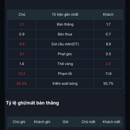
Chủ
10 trận gần nhất
Khách
2.1
Bàn thắng
1.7
0.9
Bàn thua
0.7
9.9
Sút cầu môn(OT)
8.9
5.1
Phạt góc
3.5
1.4
Thẻ vàng
2.4
12.3
Phạm lỗi
11.6
54.3%
Kiểm soát bóng
50.7%
Tỷ lệ ghi/mất bàn thắng
Chủ ghi
Khách ghi
Giờ
Chủ mất
Khách mất