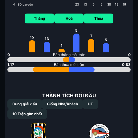
4
SD Laredo
23
13
5
5
38
19
19
Thắng
Hoà
Thua
5
7
15
13
5
1
0
Bàn thắng mỗi trận
0
1.17
Bàn thua mỗi trận
0.83
THÀNH TÍCH ĐỐI ĐẦU
Cùng giải đấu
Giống Nhà/Khách
HT
10
Trận gần nhất