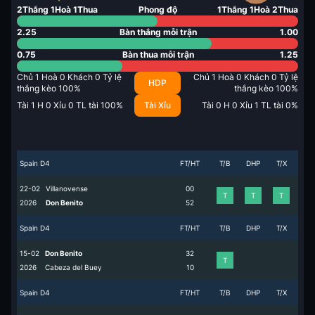
2
Thắng
1
Hoà
1
Thua
Phong độ
1
Thắng
1
Hoà
2
Thua
2.25
Bàn thắng mỗi trận
1.00
0.75
Bàn thua mỗi trận
1.25
Chủ
1
Hoà
0
Khách
0
Tỷ lệ
Chủ
1
Hoà
0
Khách
0
Tỷ lệ
HDP
thắng kèo
100
%
thắng kèo
100
%
Tài
1
H
0
Xỉu
0
TL tài
100
%
Tài Xỉu
Tài
0
H
0
Xỉu
1
TL tài
0
%
Spain D4
FT/HT
T/B
DHP
T/X
22-02
Villanovense
0
0
T
T
T
2026
Don Benito
5
2
Spain D4
FT/HT
T/B
DHP
T/X
15-02
Don Benito
3
2
T
2026
Cabeza del Buey
1
0
Spain D4
FT/HT
T/B
DHP
T/X