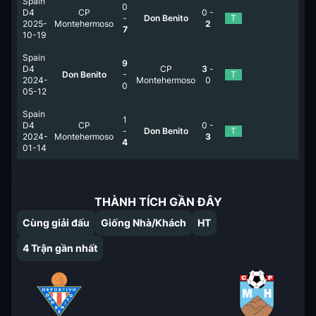
Spain
0
D4
CP
0
-
-
Don Benito
T
2025-
Montehermoso
2
7
10-19
Spain
9
D4
CP
3
-
Don Benito
-
T
2024-
Montehermoso
0
0
05-12
Spain
1
D4
CP
0
-
-
Don Benito
T
2024-
Montehermoso
3
4
01-14
THÀNH TÍCH GẦN ĐÂY
Cùng giải đấu
Giống Nhà/Khách
HT
4
Trận gần nhất