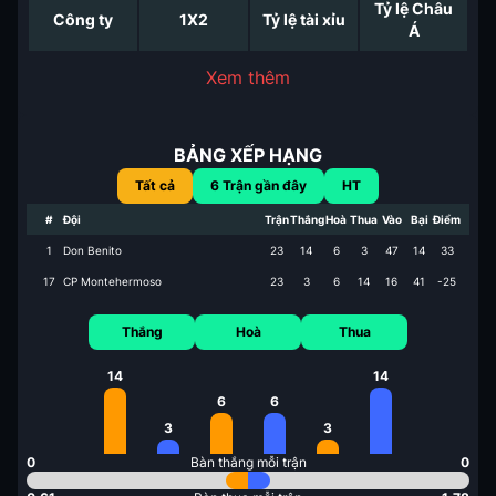
Tỷ lệ Châu
Công ty
1X2
Tỷ lệ tài xỉu
Á
Xem thêm
BẢNG XẾP HẠNG
Tất cả
6
Trận gần đây
HT
#
Đội
Trận
Thắng
Hoà
Thua
Vào
Bại
Điểm
1
Don Benito
23
14
6
3
47
14
33
17
CP Montehermoso
23
3
6
14
16
41
-25
Thắng
Hoà
Thua
14
14
6
6
3
3
0
Bàn thắng mỗi trận
0