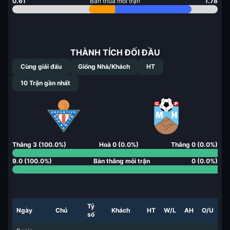
0.61
Bàn thua mỗi trận
1.78
THÀNH TÍCH ĐỐI ĐẦU
Cùng giải đấu
Giống Nhà/Khách
HT
10
Trận gần nhất
Thắng
3
(
100.0
%)
Hoà
0
(
0.0
%)
Thắng
0
(
0.0
%)
9.0
(
100.0
%)
Bàn thắng mỗi trận
0
(
0.0
%)
Tỷ
Ngày
Chủ
Khách
HT
W/L
AH
O/U
số