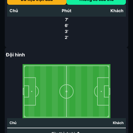
Chủ
Phút
Khách
7'
6'
3'
2'
Đội hình
Chủ
Khách