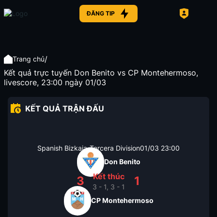
ĐĂNG TIP
/
Trang chủ
Kết quả trực tuyến Don Benito vs CP Montehermoso,
livescore, 23:00 ngày 01/03
KẾT QUẢ TRẬN ĐẤU
Spanish Bizkaia-Tercera Division
01/03
23:00
Don Benito
Kết thúc
3
1
3 - 1, 3 - 1
CP Montehermoso