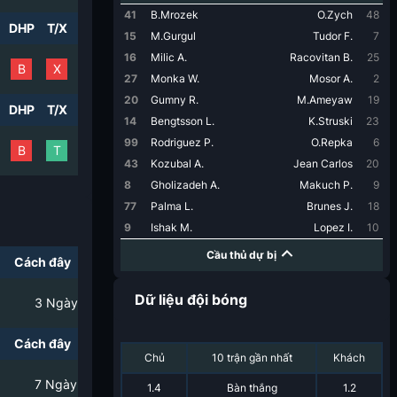
41
B.Mrozek
O.Zych
48
DHP
T/X
15
M.Gurgul
Tudor F.
7
16
Milic A.
Racovitan B.
25
B
X
27
Monka W.
Mosor A.
2
20
Gumny R.
M.Ameyaw
19
DHP
T/X
14
Bengtsson L.
K.Struski
23
99
Rodriguez P.
O.Repka
6
B
T
43
Kozubal A.
Jean Carlos
20
8
Gholizadeh A.
Makuch P.
9
77
Palma L.
Brunes J.
18
9
Ishak M.
Lopez I.
10
Cầu thủ dự bị
Cách đây
Dữ liệu đội bóng
3
Ngày
Cách đây
Chủ
10 trận gần nhất
Khách
7
Ngày
1.4
Bàn thắng
1.2