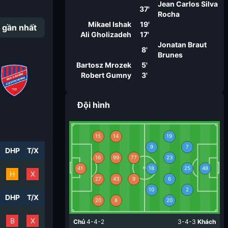
Jean Carlos Silva
37'
Rocha
Mikael Ishak
19'
 gần nhất
Ali Gholizadeh
17'
Jonatan Braut
8'
Brunes
Bartosz Mrozek
5'
Robert Gumny
3'
Đội hình
15
14
19
9
7
DHP
T/X
16
99
77
23
41
18
25
48
H
X
27
43
9
6
10
2
DHP
T/X
20
8
20
B
X
Chủ
4-4-2
3-4-3
Khách