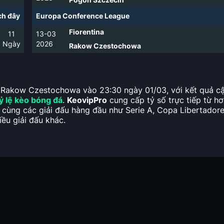
h đây
Europa Conference League
Fiorentina
11
13-03
Ngày
2026
Rakow Czestochowa
và Rakow Czestochowa vào 23:30 ngày 01/03, với kết quả cậ
ỷ lệ kèo bóng đá
.
KeovipPro
cung cấp tỷ số trực tiếp từ hơ
, cùng các giải đấu hàng đầu như Serie A, Copa Libertadore
ều giải đấu khác.