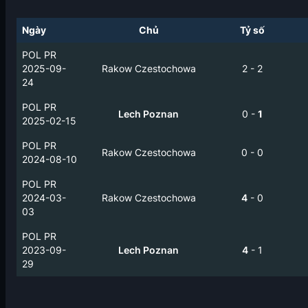
Ngày
Chủ
Tỷ số
POL PR
2025-09-
Rakow Czestochowa
2
-
2
24
POL PR
Lech Poznan
0
-
1
2025-02-15
POL PR
Rakow Czestochowa
0
-
0
2024-08-10
POL PR
2024-03-
Rakow Czestochowa
4
-
0
03
POL PR
2023-09-
Lech Poznan
4
-
1
29