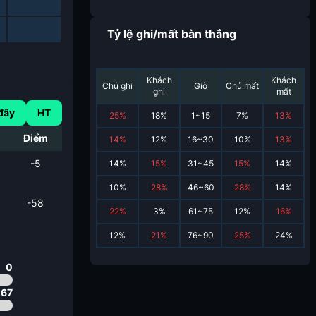
Tỷ lệ ghi/mất bàn thắng
Khách
Khách
Chủ ghi
Giờ
Chủ mất
ghi
mất
đây
HT
25
%
18
%
1~15
7
%
13
%
i
Điểm
14
%
12
%
16~30
10
%
13
%
-5
14
%
15
%
31~45
15
%
14
%
10
%
28
%
46~60
28
%
14
%
-58
22
%
3
%
61~75
12
%
16
%
12
%
21
%
76~90
25
%
24
%
0
.67