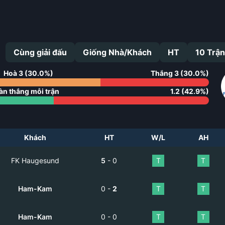
Cùng giải đấu
Giống Nhà/Khách
HT
10
Trận
Hoà
3
(
30.0
%)
Thắng
3
(
30.0
%)
àn thắng mỗi trận
1.2
(
42.9
%)
Khách
HT
W/L
AH
FK Haugesund
5
-
0
T
T
Ham-Kam
0
-
2
T
T
Ham-Kam
0
-
0
T
T