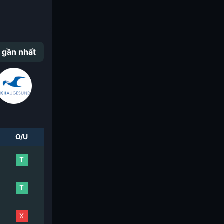
 gần nhất
O/U
T
T
X