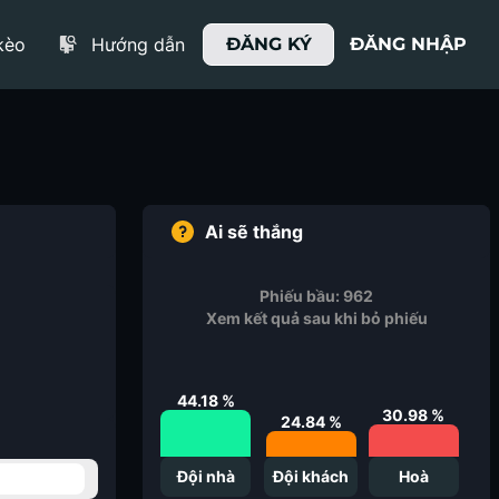
kèo
Hướng dẫn
ĐĂNG KÝ
ĐĂNG NHẬP
Ai sẽ thắng
Phiếu bầu:
962
Xem kết quả sau khi bỏ phiếu
44.18
%
30.98
%
24.84
%
Đội nhà
Đội khách
Hoà
andicap