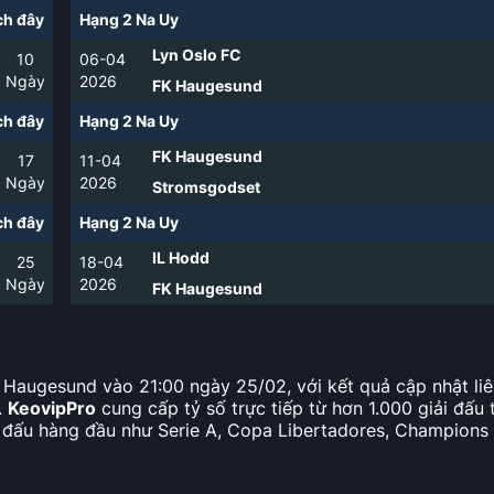
h đây
Hạng 2 Na Uy
Lyn Oslo FC
10
06-04
Ngày
2026
FK Haugesund
h đây
Hạng 2 Na Uy
FK Haugesund
17
11-04
Ngày
2026
Stromsgodset
h đây
Hạng 2 Na Uy
IL Hodd
25
18-04
Ngày
2026
FK Haugesund
 Haugesund vào 21:00 ngày 25/02, với kết quả cập nhật liên
.
KeovipPro
cung cấp tỷ số trực tiếp từ hơn 1.000 giải đấu 
ải đấu hàng đầu như Serie A, Copa Libertadores, Champions