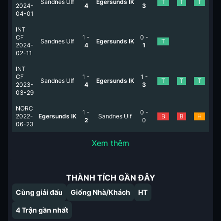
Sandnes Ulf
Egersunds IK
T
T
T
2024-
4
3
04-01
INT
CF
1
-
0
-
Sandnes Ulf
Egersunds IK
T
2024-
4
1
02-11
INT
CF
1
-
1
-
Sandnes Ulf
Egersunds IK
T
T
T
2023-
4
3
03-29
NORC
1
-
0
-
2022-
Egersunds IK
Sandnes Ulf
B
B
H
2
0
06-23
Xem thêm
THÀNH TÍCH GẦN ĐÂY
Cùng giải đấu
Giống Nhà/Khách
HT
4
Trận gần nhất