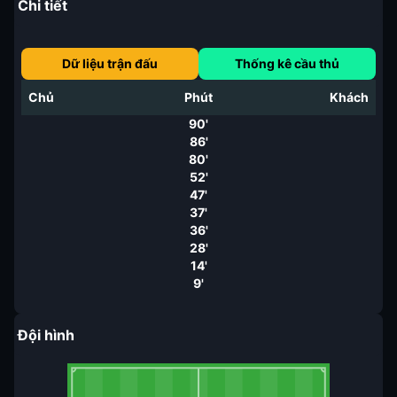
Chi tiết
Dữ liệu trận đấu
Thống kê cầu thủ
Chủ
Phút
Khách
90'
86'
80'
52'
47'
37'
36'
28'
14'
9'
Đội hình