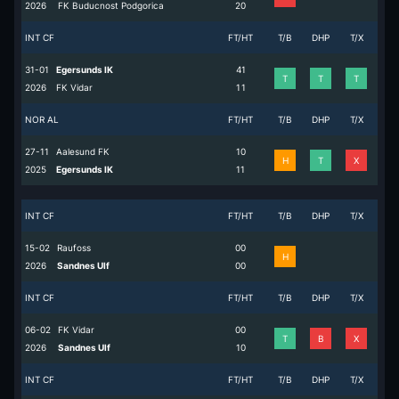
2026
FK Buducnost Podgorica
2
0
INT CF
FT/HT
T/B
DHP
T/X
31-01
Egersunds IK
4
1
T
T
T
2026
FK Vidar
1
1
NOR AL
FT/HT
T/B
DHP
T/X
27-11
Aalesund FK
1
0
H
T
X
2025
Egersunds IK
1
1
INT CF
FT/HT
T/B
DHP
T/X
15-02
Raufoss
0
0
H
2026
Sandnes Ulf
0
0
INT CF
FT/HT
T/B
DHP
T/X
06-02
FK Vidar
0
0
T
B
X
2026
Sandnes Ulf
1
0
INT CF
FT/HT
T/B
DHP
T/X