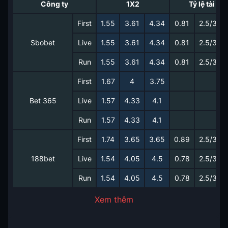
Công ty
1X2
Tỷ lệ tài xỉu
First
1.55
3.61
4.34
0.81
2.5/3
Sbobet
Live
1.55
3.61
4.34
0.81
2.5/3
Run
1.55
3.61
4.34
0.81
2.5/3
First
1.67
4
3.75
Bet 365
Live
1.57
4.33
4.1
Run
1.57
4.33
4.1
First
1.74
3.65
3.65
0.89
2.5/3
188bet
Live
1.54
4.05
4.5
0.78
2.5/3
Run
1.54
4.05
4.5
0.78
2.5/3
Xem thêm