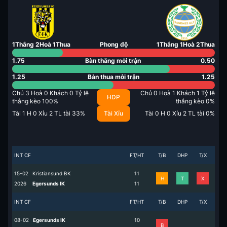
1
Thắng
2
Hoà
1
Thua
Phong độ
1
Thắng
1
Hoà
2
Thua
1.75
Bàn thắng mỗi trận
0.50
1.25
Bàn thua mỗi trận
1.25
Chủ
3
Hoà
0
Khách
0
Tỷ lệ
Chủ
0
Hoà
1
Khách
1
Tỷ lệ
HDP
thắng kèo
100
%
thắng kèo
0
%
Tài
1
H
0
Xỉu
2
TL tài
33
%
Tài Xỉu
Tài
0
H
0
Xỉu
2
TL tài
0
%
INT CF
FT/HT
T/B
DHP
T/X
15-02
Kristiansund BK
1
1
H
T
X
2026
Egersunds IK
1
1
INT CF
FT/HT
T/B
DHP
T/X
08-02
Egersunds IK
1
0
B