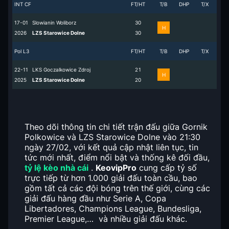
INT CF
FT/HT
T/B
DHP
T/X
17-01
Slowianin Woliborz
3
0
H
2026
LZS Starowice Dolne
3
0
Pol L3
FT/HT
T/B
DHP
T/X
22-11
LKS Goczalkowice Zdroj
2
1
H
2025
LZS Starowice Dolne
2
0
Theo dõi thông tin chi tiết trận đấu giữa Gornik
Polkowice và LZS Starowice Dolne vào 21:30
ngày 27/02, với kết quả cập nhật liên tục, tin
tức mới nhất, điểm nổi bật và thống kê đối đầu,
tỷ lệ kèo nhà cái
.
KeovipPro
cung cấp tỷ số
trực tiếp từ hơn 1.000 giải đấu toàn cầu, bao
gồm tất cả các đội bóng trên thế giới, cùng các
giải đấu hàng đầu như Serie A, Copa
Libertadores, Champions League, Bundesliga,
Premier League,… và nhiều giải đấu khác.