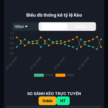
Biểu đồ thống kê tỷ lệ Kèo
18Bet
Handicap
Tài/Xỉu
SO SÁNH KÈO TRỰC TUYẾN
Odds
HT