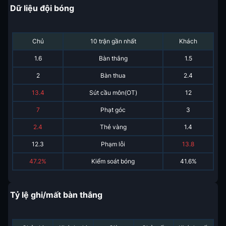
Dữ liệu đội bóng
Chủ
10 trận gần nhất
Khách
1.6
Bàn thắng
1.5
2
Bàn thua
2.4
13.4
Sút cầu môn(OT)
12
7
Phạt góc
3
2.4
Thẻ vàng
1.4
12.3
Phạm lỗi
13.8
47.2%
Kiểm soát bóng
41.6%
Tỷ lệ ghi/mất bàn thắng