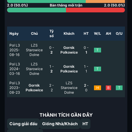
2.0
(
50.0
%)
Bàn thắng mỗi trận
2.0
(
50.0
%)
Tỷ
Ngày
Chủ
Khách
HT
W/L
AH
O/U
số
Pol L3
LZS
0
-
Gornik
0
-
2025-
Starowice
T
2
Polkowice
1
08-16
Dolne
Pol L3
LZS
1
-
Gornik
1
-
2024-
Starowice
T
2
Polkowice
1
03-16
Dolne
Pol L3
LZS
Gornik
2
-
2
-
2023-
Starowice
H
B
T
Polkowice
2
0
08-23
Dolne
THÀNH TÍCH GẦN ĐÂY
Cùng giải đấu
Giống Nhà/Khách
HT