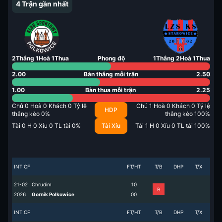
4
Trận gần nhất
2
Thắng
1
Hoà
1
Thua
Phong độ
1
Thắng
2
Hoà
1
Thua
2.00
Bàn thắng mỗi trận
2.50
1.00
Bàn thua mỗi trận
2.25
Chủ
0
Hoà
0
Khách
0
Tỷ lệ
Chủ
1
Hoà
0
Khách
0
Tỷ lệ
HDP
thắng kèo
0
%
thắng kèo
100
%
Tài
0
H
0
Xỉu
0
TL tài
0
%
Tài Xỉu
Tài
1
H
0
Xỉu
0
TL tài
100
%
INT CF
FT/HT
T/B
DHP
T/X
21-02
Chrudim
1
0
B
2026
Gornik Polkowice
0
0
INT CF
FT/HT
T/B
DHP
T/X