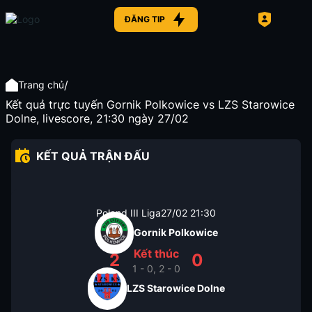
ĐĂNG TIP
/
Trang chủ
Kết quả trực tuyến Gornik Polkowice vs LZS Starowice
Dolne, livescore, 21:30 ngày 27/02
KẾT QUẢ TRẬN ĐẤU
Poland III Liga
27/02
21:30
Gornik Polkowice
Kết thúc
2
0
1 - 0, 2 - 0
LZS Starowice Dolne