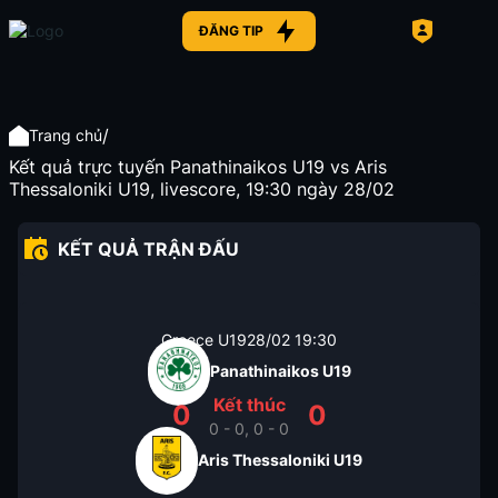
ĐĂNG TIP
/
Trang chủ
Kết quả trực tuyến Panathinaikos U19 vs Aris
Thessaloniki U19, livescore, 19:30 ngày 28/02
KẾT QUẢ TRẬN ĐẤU
Greece U19
28/02
19:30
Panathinaikos U19
Kết thúc
0
0
0 - 0, 0 - 0
Aris Thessaloniki U19