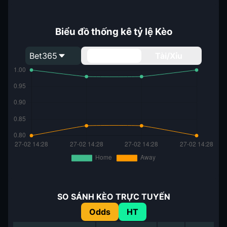
Biểu đồ thống kê tỷ lệ Kèo
Bet365
Handicap
Tài/Xỉu
SO SÁNH KÈO TRỰC TUYẾN
Odds
HT