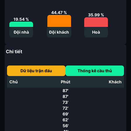
44.47
%
35.99
%
19.54
%
Đội nhà
Đội khách
Hoà
Chi tiết
Dữ liệu trận đấu
Thống kê cầu thủ
Chủ
Phút
Khách
87'
87'
73'
72'
69'
62'
56'