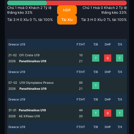
Chủ
1
Hoà
0
Khách
2
Tỷ lệ
Chủ
1
Hoà
0
Khách
2
Tỷ lệ
HDP
thắng kèo
33
%
thắng kèo
33
%
Tài
3
H
0
Xỉu
0
TL tài
100
%
Tài Xỉu
Tài
3
H
0
Xỉu
0
TL tài
100
%
Greece U19
FT/HT
T/B
DHP
T/X
21-02
OFI Crete U19
1
0
T
B
T
2026
Panathinaikos U19
2
1
Greece U19
FT/HT
T/B
DHP
T/X
07-02
U19 Olympiakos Piraeus
0
0
T
2026
Panathinaikos U19
2
1
Greece U19
FT/HT
T/B
DHP
T/X
31-01
Panathinaikos U19
4
4
T
B
T
2026
AE Kifisias U19
2
0
Greece U19
FT/HT
T/B
DHP
T/X