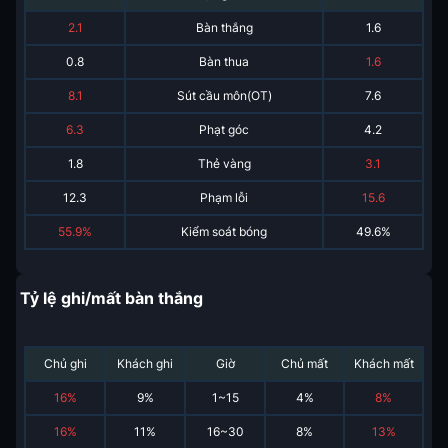
2.1
Bàn thắng
1.6
0.8
Bàn thua
1.6
8.1
Sút cầu môn(OT)
7.6
6.3
Phạt góc
4.2
1.8
Thẻ vàng
3.1
12.3
Phạm lỗi
15.6
55.9%
Kiểm soát bóng
49.6%
Tỷ lệ ghi/mất bàn thắng
Chủ ghi
Khách ghi
Giờ
Chủ mất
Khách mất
16
%
9
%
1~15
4
%
8
%
16
%
11
%
16~30
8
%
13
%