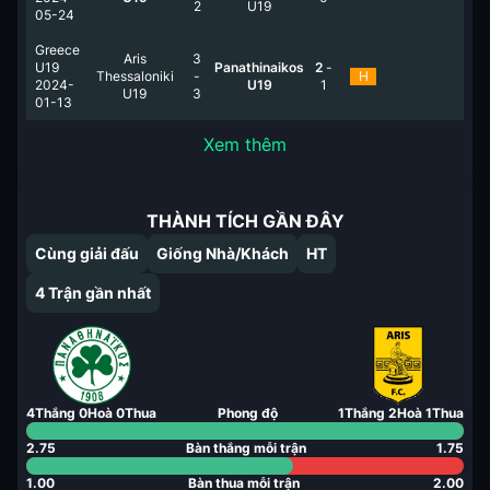
2
U19
05-24
Greece
Aris
3
U19
Panathinaikos
2
-
Thessaloniki
-
H
2024-
U19
1
U19
3
01-13
Xem thêm
THÀNH TÍCH GẦN ĐÂY
Cùng giải đấu
Giống Nhà/Khách
HT
4
Trận gần nhất
4
Thắng
0
Hoà
0
Thua
Phong độ
1
Thắng
2
Hoà
1
Thua
2.75
Bàn thắng mỗi trận
1.75
1.00
Bàn thua mỗi trận
2.00