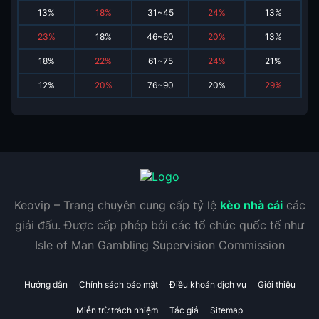
13
%
18
%
31~45
24
%
13
%
23
%
18
%
46~60
20
%
13
%
18
%
22
%
61~75
24
%
21
%
12
%
20
%
76~90
20
%
29
%
Keovip – Trang chuyên cung cấp tỷ lệ
kèo nhà cái
các
giải đấu. Được cấp phép bởi các tổ chức quốc tế như
Isle of Man Gambling Supervision Commission
Hướng dẫn
Chính sách bảo mật
Điều khoản dịch vụ
Giới thiệu
Miễn trừ trách nhiệm
Tác giả
Sitemap