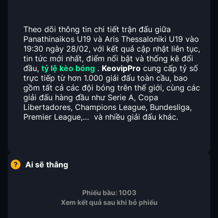
Theo dõi thông tin chi tiết trận đấu giữa
Panathinaikos U19 và Aris Thessaloniki U19 vào
19:30 ngày 28/02, với kết quả cập nhật liên tục,
tin tức mới nhất, điểm nổi bật và thống kê đối
đầu,
tỷ lệ kèo bóng
.
KeovipPro
cung cấp tỷ số
trực tiếp từ hơn 1.000 giải đấu toàn cầu, bao
gồm tất cả các đội bóng trên thế giới, cùng các
giải đấu hàng đầu như Serie A, Copa
Libertadores, Champions League, Bundesliga,
Premier League,… và nhiều giải đấu khác.
Ai sẽ thắng
Phiếu bầu:
1003
Xem kết quả sau khi bỏ phiếu