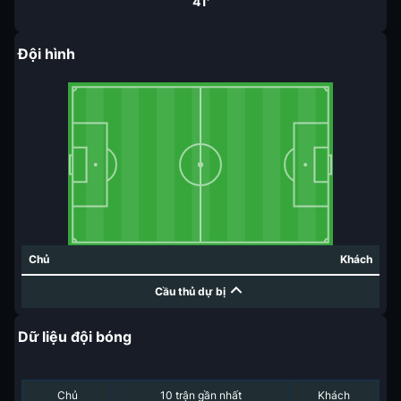
41'
Đội hình
Chủ
Khách
Cầu thủ dự bị
Dữ liệu đội bóng
Chủ
10 trận gần nhất
Khách