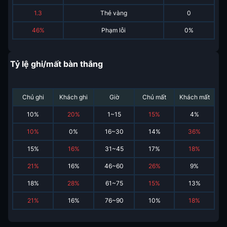
1.3
Thẻ vàng
0
46%
Phạm lỗi
0%
Tỷ lệ ghi/mất bàn thắng
Chủ ghi
Khách ghi
Giờ
Chủ mất
Khách mất
10
%
20
%
1~15
15
%
4
%
10
%
0
%
16~30
14
%
36
%
15
%
16
%
31~45
17
%
18
%
21
%
16
%
46~60
26
%
9
%
18
%
28
%
61~75
15
%
13
%
21
%
16
%
76~90
10
%
18
%