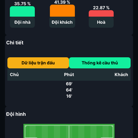
41.39
%
35.75
%
22.87
%
Đội nhà
Đội khách
Hoà
Chi tiết
Dữ liệu trận đấu
Thống kê cầu thủ
Chủ
Phút
Khách
69'
64'
16'
Đội hình