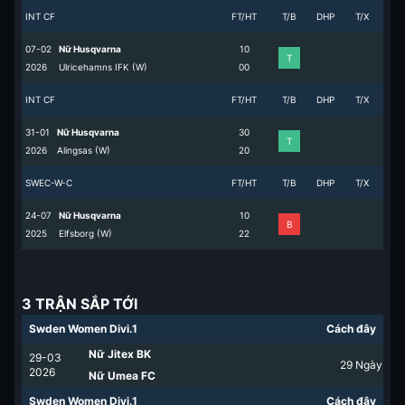
INT CF
FT/HT
T/B
DHP
T/X
07-02
Nữ Husqvarna
1
0
T
2026
Ulricehamns IFK (W)
0
0
INT CF
FT/HT
T/B
DHP
T/X
31-01
Nữ Husqvarna
3
0
T
2026
Alingsas (W)
2
0
SWEC-W-C
FT/HT
T/B
DHP
T/X
24-07
Nữ Husqvarna
1
0
B
2025
Elfsborg (W)
2
2
3 TRẬN SẮP TỚI
Swden Women Divi.1
Cách đây
Nữ Jitex BK
29-03
29
Ngày
2026
Nữ Umea FC
Swden Women Divi.1
Cách đây