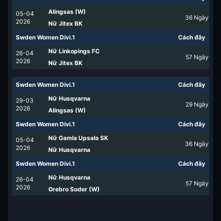
Alingsas (W)
05-04
36
Ngày
2026
Nữ Jitex BK
Swden Women Divi.1
Cách đây
Nữ Linkopings FC
26-04
57
Ngày
2026
Nữ Jitex BK
Swden Women Divi.1
Cách đây
Nữ Husqvarna
29-03
29
Ngày
2026
Alingsas (W)
Swden Women Divi.1
Cách đây
Nữ Gamla Upsala SK
05-04
36
Ngày
2026
Nữ Husqvarna
Swden Women Divi.1
Cách đây
Nữ Husqvarna
26-04
57
Ngày
2026
Orebro Soder (W)