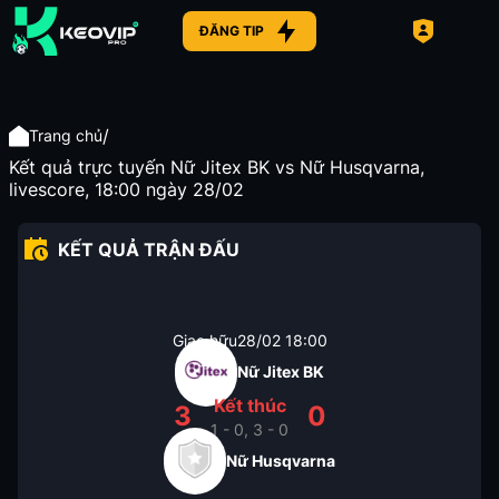
ĐĂNG TIP
/
Trang chủ
Kết quả trực tuyến Nữ Jitex BK vs Nữ Husqvarna,
livescore, 18:00 ngày 28/02
KẾT QUẢ TRẬN ĐẤU
Giao hữu
28/02
18:00
Nữ Jitex BK
Kết thúc
3
0
1 - 0, 3 - 0
Nữ Husqvarna