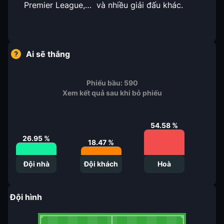
Premier League,… và nhiều giải đấu khác.
Ai sẽ thắng
Phiếu bầu:
590
Xem kết quả sau khi bỏ phiếu
54.58
%
26.95
%
18.47
%
Đội nhà
Đội khách
Hoà
Đội hình