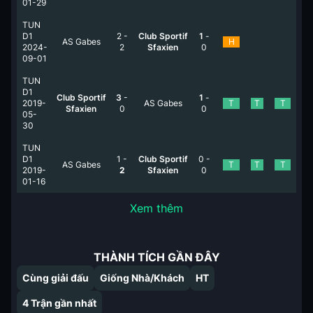
01-29
TUN
D1
2
-
Club Sportif
1
-
AS Gabes
H
2024-
2
Sfaxien
0
09-01
TUN
D1
Club Sportif
3
-
1
-
2019-
AS Gabes
T
T
T
Sfaxien
0
0
05-
30
TUN
D1
1
-
Club Sportif
0
-
AS Gabes
T
T
T
2019-
2
Sfaxien
0
01-16
Xem thêm
THÀNH TÍCH GẦN ĐÂY
Cùng giải đấu
Giống Nhà/Khách
HT
4
Trận gần nhất