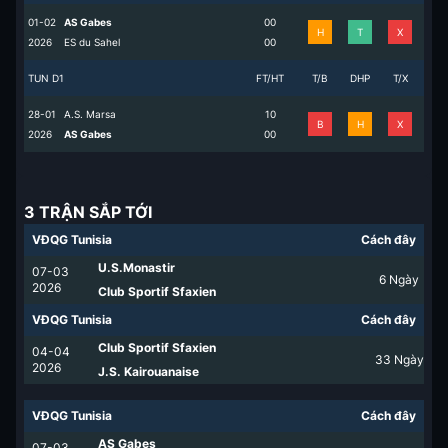
01-02
AS Gabes
0
0
H
T
X
2026
ES du Sahel
0
0
TUN D1
FT/HT
T/B
DHP
T/X
28-01
A.S. Marsa
1
0
B
H
X
2026
AS Gabes
0
0
3 TRẬN SẮP TỚI
VĐQG Tunisia
Cách đây
U.S.Monastir
07-03
6
Ngày
2026
Club Sportif Sfaxien
VĐQG Tunisia
Cách đây
Club Sportif Sfaxien
04-04
33
Ngày
2026
J.S. Kairouanaise
VĐQG Tunisia
Cách đây
AS Gabes
07-03