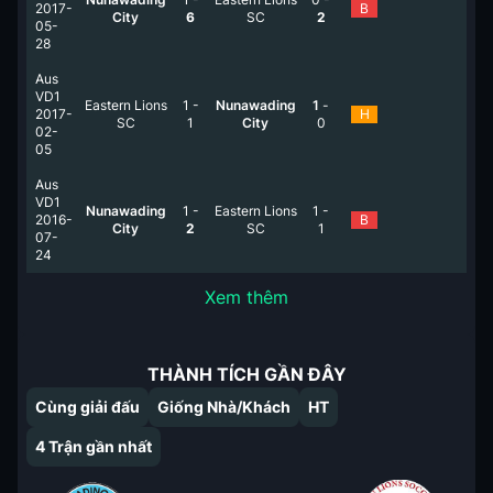
2017-
B
City
6
SC
2
05-
28
Aus
VD1
Eastern Lions
1
-
Nunawading
1
-
2017-
H
SC
1
City
0
02-
05
Aus
VD1
Nunawading
1
-
Eastern Lions
1
-
2016-
B
City
2
SC
1
07-
24
Xem thêm
THÀNH TÍCH GẦN ĐÂY
Cùng giải đấu
Giống Nhà/Khách
HT
4
Trận gần nhất