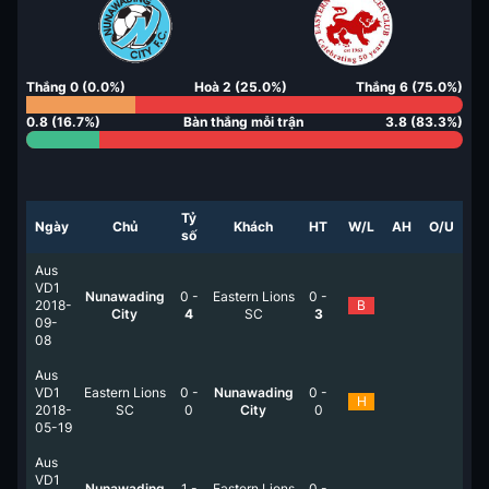
Thắng
0
(
0.0
%)
Hoà
2
(
25.0
%)
Thắng
6
(
75.0
%)
0.8
(
16.7
%)
Bàn thắng mỗi trận
3.8
(
83.3
%)
Tỷ
Ngày
Chủ
Khách
HT
W/L
AH
O/U
số
Aus
VD1
Nunawading
0
-
Eastern Lions
0
-
2018-
B
City
4
SC
3
09-
08
Aus
VD1
Eastern Lions
0
-
Nunawading
0
-
H
2018-
SC
0
City
0
05-19
Aus
VD1
Nunawading
1
-
Eastern Lions
0
-