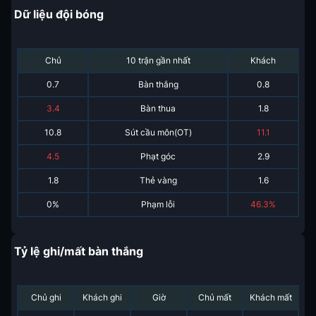
Dữ liệu đội bóng
Chủ
10 trận gần nhất
Khách
0.7
Bàn thắng
0.8
3.4
Bàn thua
1.8
10.8
Sút cầu môn(OT)
11.1
4.5
Phạt góc
2.9
1.8
Thẻ vàng
1.6
0%
Phạm lỗi
46.3%
Tỷ lệ ghi/mất bàn thắng
Chủ ghi
Khách ghi
Giờ
Chủ mất
Khách mất