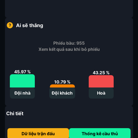
Ai sẽ thắng
Phiếu bầu:
955
Xem kết quả sau khi bỏ phiếu
45.97
%
43.25
%
10.79
%
Đội nhà
Đội khách
Hoà
Chi tiết
Dữ liệu trận đấu
Thống kê cầu thủ