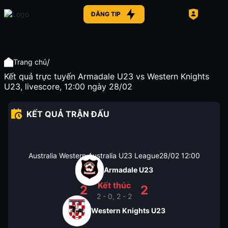
ĐĂNG TIP
/
Trang chủ
Kết quả trực tuyến Armadale U23 vs Western Knights
U23, livescore, 12:00 ngày 28/02
KẾT QUẢ TRẬN ĐẤU
Australia Western Australia U23 League
28/02
12:00
Armadale U23
Kết thúc
2
2
2 - 0, 2 - 2
Western Knights U23