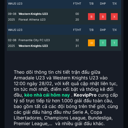
WAUS U23
FT/HT
T/B
DHP
T/X
09-08
Western Knights U23
0
0
B
B
X
2025
Floreat Athena U23
2
0
WAUS U23
FT/HT
T/B
DHP
T/X
02-08
Fremantle City FC U23
3
2
H
T
T
2025
Western Knights U23
3
1
Theo dõi thông tin chi tiết trận đấu giữa
Armadale U23 và Western Knights U23 vào
12:00 ngày 28/02, với kết quả cập nhật liên tục,
tin tức mới nhất, điểm nổi bật và thống kê đối
đầu,
kèo nhà cái hôm nay
.
KeovipPro
cung cấp
tỷ số trực tiếp từ hơn 1.000 giải đấu toàn cầu,
bao gồm tất cả các đội bóng trên thế giới, cùng
các giải đấu hàng đầu như Serie A, Copa
Libertadores, Champions League, Bundesliga,
Premier League,… và nhiều giải đấu khác.