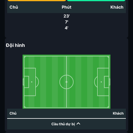
Chủ
Phút
Khách
23'
7'
4'
Đội hình
Chủ
Khách
Cầu thủ dự bị