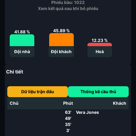
Phiếu bầu:
1022
Xem kết quả sau khi bỏ phiếu
45.89
%
41.88
%
12.23
%
Đội nhà
Đội khách
Hoà
Chi tiết
Dữ liệu trận đấu
Thống kê cầu thủ
Chủ
Phút
Khách
63'
Vera Jones
49'
35'
3'