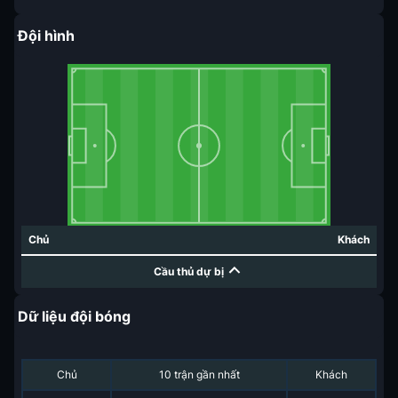
Đội hình
Chủ
Khách
Cầu thủ dự bị
Dữ liệu đội bóng
Chủ
10 trận gần nhất
Khách