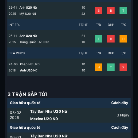
29-11
Anh U20 Nữ
1
0
B
B
T
2025
Mỹ U20 Nữ
4
2
INT FRL
FT/HT
T/B
DHP
T/X
26-11
Anh U20 Nữ
2
1
T
B
H
2025
Trung Quốc U20 Nữ
1
0
FIFA WU20
FT/HT
T/B
DHP
T/X
24-08
Pháp Nữ U20
1
0
H
T
X
2018
Anh U20 Nữ
1
0
3 TRẬN SẮP TỚI
Giao hữu quốc tế
Cách đây
Tây Ban Nha U20 Nữ
03-03
3
Ngày
2026
Mexico U20 Nữ
Giao hữu quốc tế
Cách đây
Tây Ban Nha U20 Nữ
06-03