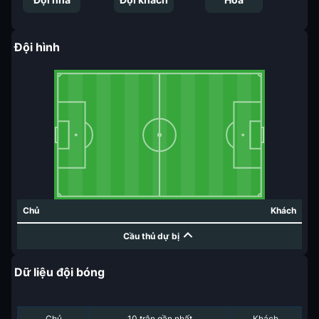
Đội hình
Chủ
Khách
Cầu thủ dự bị
Dữ liệu đội bóng
Chủ
10 trận gần nhất
Khách