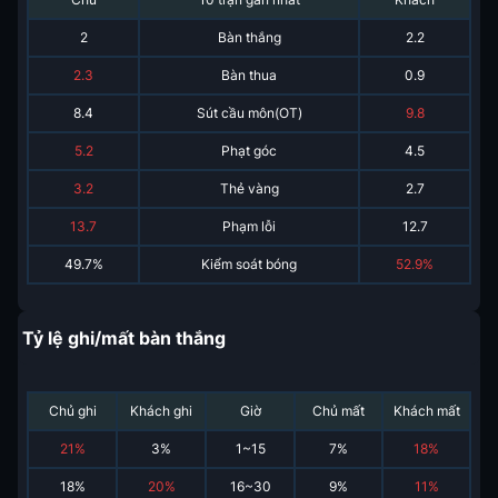
2
Bàn thắng
2.2
2.3
Bàn thua
0.9
8.4
Sút cầu môn(OT)
9.8
5.2
Phạt góc
4.5
3.2
Thẻ vàng
2.7
13.7
Phạm lỗi
12.7
49.7%
Kiểm soát bóng
52.9%
Tỷ lệ ghi/mất bàn thắng
Chủ ghi
Khách ghi
Giờ
Chủ mất
Khách mất
21
%
3
%
1~15
7
%
18
%
18
%
20
%
16~30
9
%
11
%