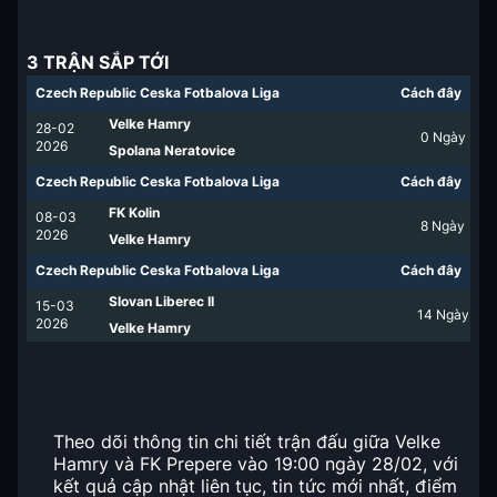
3 TRẬN SẮP TỚI
Czech Republic Ceska Fotbalova Liga
Cách đây
Velke Hamry
28-02
0
Ngày
2026
Spolana Neratovice
Czech Republic Ceska Fotbalova Liga
Cách đây
FK Kolin
08-03
8
Ngày
2026
Velke Hamry
Czech Republic Ceska Fotbalova Liga
Cách đây
Slovan Liberec II
15-03
14
Ngày
2026
Velke Hamry
Theo dõi thông tin chi tiết trận đấu giữa Velke
Hamry và FK Prepere vào 19:00 ngày 28/02, với
kết quả cập nhật liên tục, tin tức mới nhất, điểm