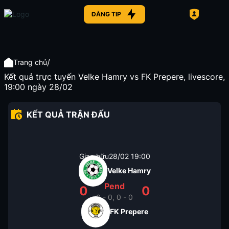
ĐĂNG TIP
/
Trang chủ
Kết quả trực tuyến Velke Hamry vs FK Prepere, livescore,
19:00 ngày 28/02
KẾT QUẢ TRẬN ĐẤU
Giao hữu
28/02
19:00
Velke Hamry
Pend
0
0
0 - 0, 0 - 0
FK Prepere