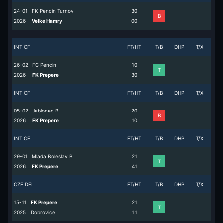
24-01
FK Pencin Turnov
3
0
B
2026
Velke Hamry
0
0
INT CF
FT/HT
T/B
DHP
T/X
26-02
FC Pencin
1
0
T
2026
FK Prepere
3
0
INT CF
FT/HT
T/B
DHP
T/X
05-02
Jablonec B
2
0
B
2026
FK Prepere
1
0
INT CF
FT/HT
T/B
DHP
T/X
29-01
Mlada Boleslav B
2
1
T
2026
FK Prepere
4
1
CZE DFL
FT/HT
T/B
DHP
T/X
15-11
FK Prepere
2
1
T
2025
Dobrovice
1
1