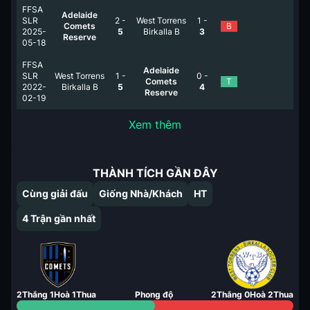
FFSA
Adelaide
SLR
2
-
West Torrens
1
-
Comets
B
2025-
5
Birkalla B
3
Reserve
05-18
FFSA
Adelaide
SLR
West Torrens
1
-
0
-
Comets
T
2022-
Birkalla B
5
4
Reserve
02-19
Xem thêm
THÀNH TÍCH GẦN ĐÂY
Cùng giải đấu
Giống Nhà/Khách
HT
4
Trận gần nhất
2
Thắng
1
Hoà
1
Thua
Phong độ
2
Thắng
0
Hoà
2
Thua