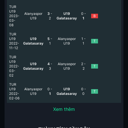
TUR
U19
Alanyaspor
3
-
U19
0
-
2023-
B
U19
2
Galatasaray
1
03-
08
TUR
U19
U19
5
-
Alanyaspor
1
-
T
2022-
Galatasaray
1
U19
1
11-12
TUR
U19
U19
4
-
Alanyaspor
2
-
2022-
T
Galatasaray
3
U19
2
03-
02
TUR
U19
Alanyaspor
0
-
U19
0
-
T
2022-
U19
1
Galatasaray
0
02-06
Xem thêm