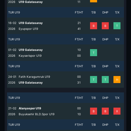
2026
U19 Galatasaray
1
1
TUR U19
FT/HT
T/B
DHP
T/X
16-02
U19 Galatasaray
2
1
B
B
T
2026
Eyupspor U19
4
1
TUR U19
FT/HT
T/B
DHP
T/X
01-02
U19 Galatasaray
1
0
T
2026
Kayserispor U19
0
0
TUR U19
FT/HT
T/B
DHP
T/X
24-01
Fatih Karagumruk U19
0
0
T
T
H
2026
U19 Galatasaray
3
1
TUR U19
FT/HT
T/B
DHP
T/X
21-02
Alanyaspor U19
0
0
B
B
X
2026
Buyuksehir BLD.Spor U19
1
0
TUR U19
FT/HT
T/B
DHP
T/X