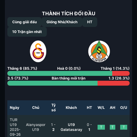
THÀNH TÍCH ĐỐI ĐẦU
Cùng giải đấu
Giống Nhà/Khách
HT
10
Trận gần nhất
Thắng
6
(
85.7
%)
Hoà
0
(
0.0
%)
Thắng
1
(
14.3
%)
3.5
(
73.7
%)
Bàn thắng mỗi trận
1.3
(
26.3
%)
Tỷ
Ngày
Chủ
Khách
HT
W/L
AH
O/U
số
TUR
U19
Alanyaspor
1
-
U19
0
-
T
T
T
2025-
U19
2
Galatasaray
1
09-26