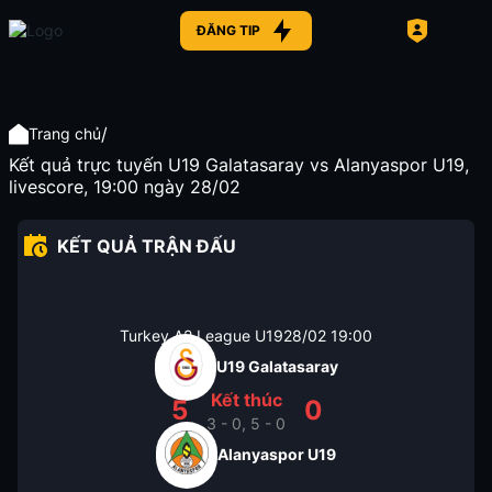
ĐĂNG TIP
/
Trang chủ
Kết quả trực tuyến U19 Galatasaray vs Alanyaspor U19,
livescore, 19:00 ngày 28/02
KẾT QUẢ TRẬN ĐẤU
Turkey A2 League U19
28/02
19:00
U19 Galatasaray
Kết thúc
5
0
3 - 0, 5 - 0
Alanyaspor U19