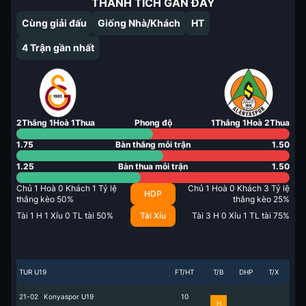
THÀNH TÍCH GẦN ĐÂY
Cùng giải đấu
Giống Nhà/Khách
HT
4
Trận gần nhất
2
Thắng
1
Hoà
1
Thua
Phong độ
1
Thắng
1
Hoà
2
Thua
1.75
Bàn thắng mỗi trận
1.50
1.25
Bàn thua mỗi trận
1.50
Chủ
1
Hoà
0
Khách
1
Tỷ lệ
Chủ
1
Hoà
0
Khách
3
Tỷ lệ
HDP
thắng kèo
50
%
thắng kèo
25
%
Tài
1
H
1
Xỉu
0
TL tài
50
%
Tài Xỉu
Tài
3
H
0
Xỉu
1
TL tài
75
%
TUR U19
FT/HT
T/B
DHP
T/X
21-02
Konyaspor U19
1
0
H