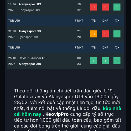
14-02
Alanyaspor U19
1
0
B
B
T
2026
Konyaspor U19
3
2
TUR U19
FT/HT
T/B
DHP
T/X
31-01
Alanyaspor U19
2
1
H
B
T
2026
Eyupspor U19
2
0
TUR U19
FT/HT
T/B
DHP
T/X
25-01
Caykur Rizespor U19
0
0
T
T
T
2026
Alanyaspor U19
3
3
Theo dõi thông tin chi tiết trận đấu giữa U19
Galatasaray và Alanyaspor U19 vào 19:00 ngày
28/02, với kết quả cập nhật liên tục, tin tức mới
nhất, điểm nổi bật và thống kê đối đầu,
kèo nhà
cái hôm nay
.
KeovipPro
cung cấp tỷ số trực
tiếp từ hơn 1.000 giải đấu toàn cầu, bao gồm tất
cả các đội bóng trên thế giới, cùng các giải đấu