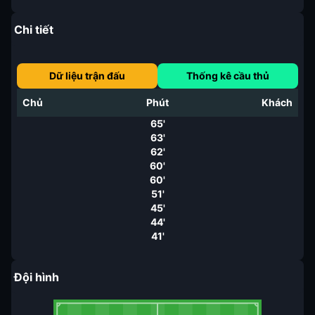
Chi tiết
Dữ liệu trận đấu
Thống kê cầu thủ
Chủ
Phút
Khách
65'
63'
62'
60'
60'
51'
45'
44'
41'
Đội hình