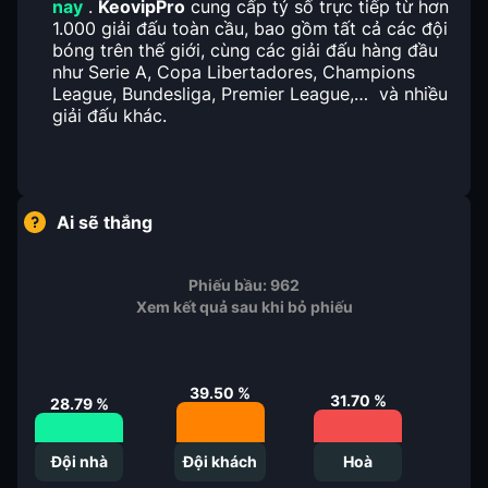
nay
.
KeovipPro
cung cấp tỷ số trực tiếp từ hơn
1.000 giải đấu toàn cầu, bao gồm tất cả các đội
bóng trên thế giới, cùng các giải đấu hàng đầu
như Serie A, Copa Libertadores, Champions
League, Bundesliga, Premier League,… và nhiều
giải đấu khác.
Ai sẽ thắng
Phiếu bầu:
962
Xem kết quả sau khi bỏ phiếu
39.50
%
31.70
%
28.79
%
Đội nhà
Đội khách
Hoà