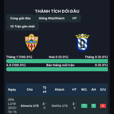
THÀNH TÍCH ĐỐI ĐẦU
Cùng giải đấu
Giống Nhà/Khách
HT
10
Trận gần nhất
Thắng
1
(
100.0
%)
Hoà
0
(
0.0
%)
Thắng
0
(
0.0
%)
3.0
(
100.0
%)
Bàn thắng mỗi trận
0
(
0.0
%)
Tỷ
Ngày
Chủ
Khách
HT
W/L
AH
O/U
số
SPA
LU19
3
-
2
-
Almeria U19
Melilla U19
T
T
X
2023-
0
0
10-15