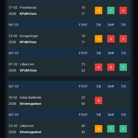
17-02
Fredrikstad
1
0
H
T
X
2026
KFUM Oslo
1
1
INT CF
FT/HT
T/B
DHP
T/X
13-02
Kongsvinger
1
0
H
B
X
2026
KFUM Oslo
1
1
INT CF
FT/HT
T/B
DHP
T/X
07-02
Lillestrom
7
3
B
B
T
2026
KFUM Oslo
2
2
INT CF
FT/HT
T/B
DHP
T/X
18-02
Odds Ballklubb
2
2
B
2026
Stromsgodset
0
0
INT CF
FT/HT
T/B
DHP
T/X
13-02
Lillestrom
4
2
H
T
T
2026
Stromsgodset
4
2