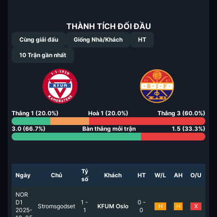
THÀNH TÍCH ĐỐI ĐẦU
Cùng giải đấu
Giống Nhà/Khách
HT
10
Trận gần nhất
Thắng
1
(
20.0
%)
Hoà
1
(
20.0
%)
Thắng
3
(
60.0
%)
3.0
(
66.7
%)
Bàn thắng mỗi trận
1.5
(
33.3
%)
Tỷ
Ngày
Chủ
Khách
HT
W/L
AH
O/U
số
NOR
D1
1
-
0
-
Stromsgodset
KFUM Oslo
H
H
X
2025-
1
0