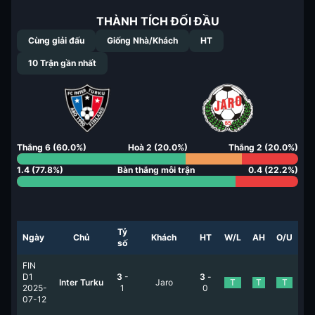
THÀNH TÍCH ĐỐI ĐẦU
Cùng giải đấu
Giống Nhà/Khách
HT
10
Trận gần nhất
Thắng
6
(
60.0
%)
Hoà
2
(
20.0
%)
Thắng
2
(
20.0
%)
1.4
(
77.8
%)
Bàn thắng mỗi trận
0.4
(
22.2
%)
Tỷ
Ngày
Chủ
Khách
HT
W/L
AH
O/U
số
FIN
D1
3
-
3
-
Inter Turku
Jaro
T
T
T
2025-
1
0
07-12