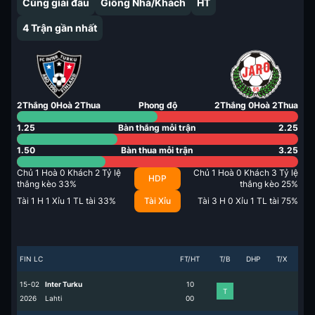
Cùng giải đấu
Giống Nhà/Khách
HT
4
Trận gần nhất
2
Thắng
0
Hoà
2
Thua
Phong độ
2
Thắng
0
Hoà
2
Thua
1.25
Bàn thắng mỗi trận
2.25
1.50
Bàn thua mỗi trận
3.25
Chủ
1
Hoà
0
Khách
2
Tỷ lệ
Chủ
1
Hoà
0
Khách
3
Tỷ lệ
HDP
thắng kèo
33
%
thắng kèo
25
%
Tài
1
H
1
Xỉu
1
TL tài
33
%
Tài Xỉu
Tài
3
H
0
Xỉu
1
TL tài
75
%
FIN LC
FT/HT
T/B
DHP
T/X
15-02
Inter Turku
1
0
T
2026
Lahti
0
0