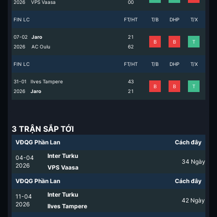
2026
VPS Vaasa
0
0
FIN LC
FT/HT
T/B
DHP
T/X
07-02
Jaro
2
1
B
B
T
2026
AC Oulu
6
2
FIN LC
FT/HT
T/B
DHP
T/X
31-01
Ilves Tampere
4
3
B
B
T
2026
Jaro
2
1
3 TRẬN SẮP TỚI
VĐQG Phần Lan
Cách đây
Inter Turku
04-04
34
Ngày
2026
VPS Vaasa
VĐQG Phần Lan
Cách đây
Inter Turku
11-04
42
Ngày
2026
Ilves Tampere