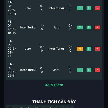
FIN
D1
0
-
0
-
Jaro
Inter Turku
T
T
X
2025-
1
0
06-01
FIN
D1
1
-
0
-
Inter Turku
Jaro
T
T
X
2015-
0
0
10-15
FIN
D1
0
-
0
-
2015-
Jaro
Inter Turku
H
T
X
0
0
08-
23
FIN
D1
2
-
2
-
Inter Turku
Jaro
T
T
X
2015-
0
0
05-11
Xem thêm
THÀNH TÍCH GẦN ĐÂY