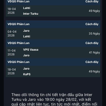
VĐQG Phần Lan
Cách đây
Lahti
18-04
49
Ngày
2026
Inter Turku
VĐQG Phần Lan
Cách đây
Jaro
04-04
35
Ngày
2026
Lahti
VĐQG Phần Lan
Cách đây
VPS Vaasa
11-04
41
Ngày
2026
Jaro
VĐQG Phần Lan
Cách đây
Jaro
18-04
49
Ngày
2026
KuPS
Theo dõi thông tin chi tiết trận đấu giữa Inter
Turku và Jaro vào 19:00 ngày 28/02, với kết
quả cập nhật liên tục, tin tức mới nhất, điểm nổi