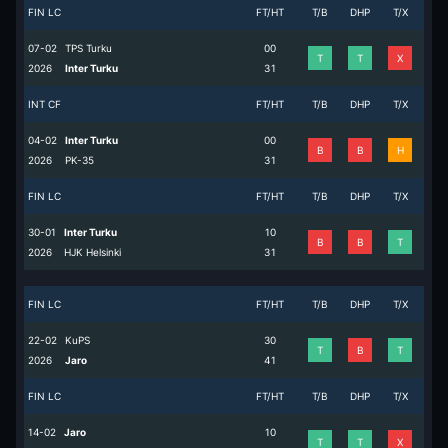
FIN LC
FT/HT
T/B
DHP
T/X
07-02
TPS Turku
0
0
T
T
X
2026
Inter Turku
3
1
INT CF
FT/HT
T/B
DHP
T/X
04-02
Inter Turku
0
0
B
B
H
2026
PK-35
3
1
FIN LC
FT/HT
T/B
DHP
T/X
30-01
Inter Turku
1
0
B
B
T
2026
HJK Helsinki
3
1
FIN LC
FT/HT
T/B
DHP
T/X
22-02
KuPS
3
0
T
B
T
2026
Jaro
4
1
FIN LC
FT/HT
T/B
DHP
T/X
14-02
Jaro
1
0
T
T
X