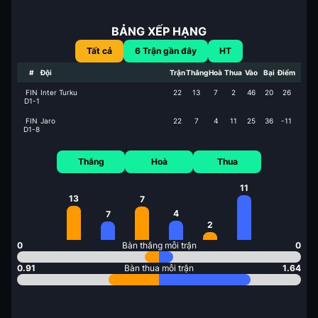
BẢNG XẾP HẠNG
Tất cả
6
Trận gần đây
HT
#
Đội
Trận
Thắng
Hoà
Thua
Vào
Bại
Điểm
FIN
Inter Turku
22
13
7
2
46
20
26
D1-1
FIN
Jaro
22
7
4
11
25
36
-11
D1-8
Thắng
Hoà
Thua
11
13
7
4
7
2
0
Bàn thắng mỗi trận
0
0.91
Bàn thua mỗi trận
1.64