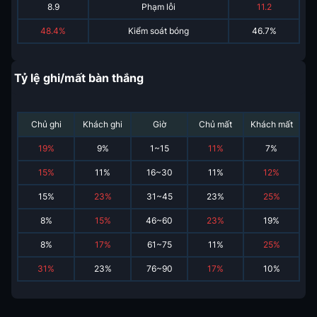
8.9
Phạm lỗi
11.2
48.4%
Kiểm soát bóng
46.7%
Tỷ lệ ghi/mất bàn thắng
Chủ ghi
Khách ghi
Giờ
Chủ mất
Khách mất
19
%
9
%
1~15
11
%
7
%
15
%
11
%
16~30
11
%
12
%
15
%
23
%
31~45
23
%
25
%
8
%
15
%
46~60
23
%
19
%
8
%
17
%
61~75
11
%
25
%
31
%
23
%
76~90
17
%
10
%