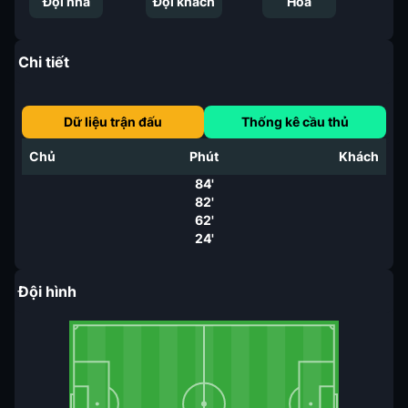
Đội nhà
Đội khách
Hoà
Chi tiết
Dữ liệu trận đấu
Thống kê cầu thủ
Chủ
Phút
Khách
84'
82'
62'
24'
Đội hình