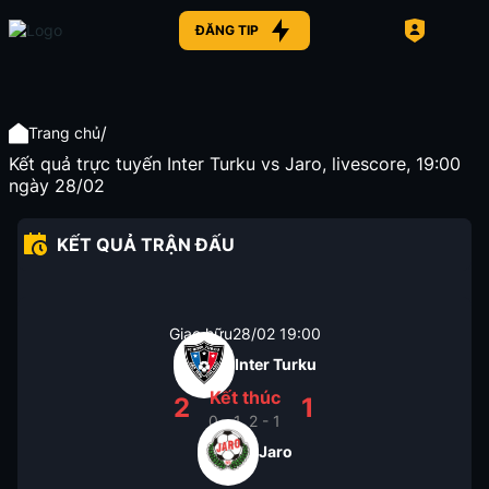
ĐĂNG TIP
/
Trang chủ
Kết quả trực tuyến Inter Turku vs Jaro, livescore, 19:00
ngày 28/02
KẾT QUẢ TRẬN ĐẤU
Giao hữu
28/02
19:00
Inter Turku
Kết thúc
2
1
0 - 1, 2 - 1
Jaro