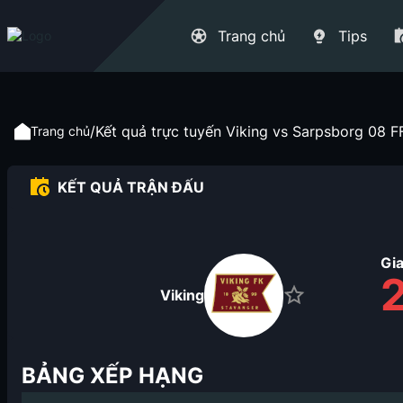
Trang chủ
Tips
/
Kết quả trực tuyến Viking vs Sarpsborg 08 FF
Trang chủ
KẾT QUẢ TRẬN ĐẤU
Gi
Viking
BẢNG XẾP HẠNG