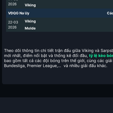
2026
Viking
VĐQG Na Uy
Các
Viking
22-03
2026
Molde
Theo dõi thông tin chi tiết trận đấu giữa Viking và Sarps
mới nhất, điểm nổi bật và thống kê đối đầu,
tỷ lệ kèo bó
bao gồm tất cả các đội bóng trên thế giới, cùng các gi
Bundesliga, Premier League,… và nhiều giải đấu khác.