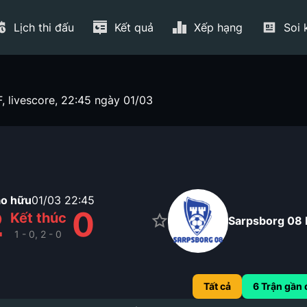
Lịch thi đấu
Kết quả
Xếp hạng
Soi 
, livescore, 22:45 ngày 01/03
ao hữu
01/03
22:45
2
0
Kết thúc
Sarpsborg 08 
1 - 0, 2 - 0
Tất cả
6
Trận gần 