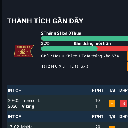
THÀNH TÍCH GẦN ĐÂY
2
Thắng
2
Hoà
0
Thua
2.75
Bàn thắng mỗi trận
Chủ
2
Hoà
0
Khách
1
Tỷ lệ thắng kèo
67
%
Tài
2
H
0
Xỉu
1
TL tài
67
%
INT CF
FT/HT
T/B
DHP
20-02
Tromso IL
1
0
H
B
2026
Viking
1
1
INT CF
FT/HT
T/B
DHP
17-02
Molde
2
0