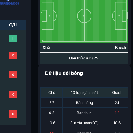
O/U
T
Chủ
Khách
X
Cầu thủ dự bị
Dữ liệu đội bóng
X
Chủ
10 trận gần nhất
Khách
X
2.7
Bàn thắng
2.1
0.8
Bàn thua
1.2
X
10.6
Sút cầu môn(OT)
10.6
7.5
Phạt góc
4.8