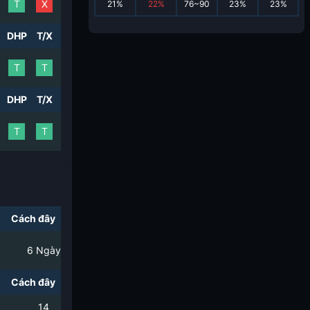
T
X
21
%
22
%
76~90
23
%
23
%
DHP
T/X
T
T
DHP
T/X
T
T
Cách đây
6
Ngày
Cách đây
14