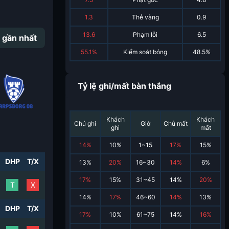
1.3
Thẻ vàng
0.9
13.6
Phạm lỗi
6.5
 gần nhất
55.1%
Kiểm soát bóng
48.5%
Tỷ lệ ghi/mất bàn thắng
Khách
Khách
Chủ ghi
Giờ
Chủ mất
ghi
mất
14
%
10
%
1~15
17
%
15
%
DHP
T/X
13
%
20
%
16~30
14
%
6
%
17
%
15
%
31~45
14
%
20
%
T
X
14
%
17
%
46~60
14
%
13
%
DHP
T/X
17
%
10
%
61~75
14
%
16
%