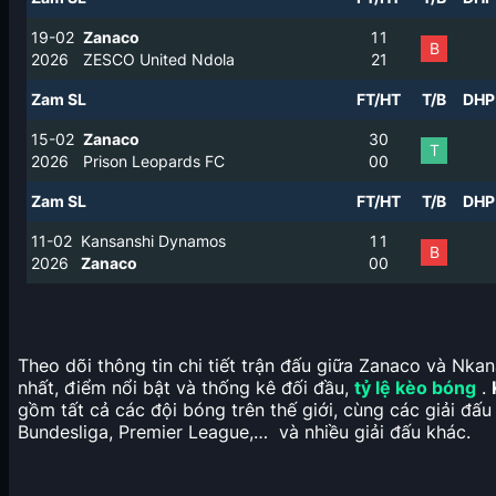
19-02
Zanaco
1
1
B
2026
ZESCO United Ndola
2
1
Zam SL
FT/HT
T/B
DHP
15-02
Zanaco
3
0
T
2026
Prison Leopards FC
0
0
Zam SL
FT/HT
T/B
DHP
11-02
Kansanshi Dynamos
1
1
B
2026
Zanaco
0
0
Theo dõi thông tin chi tiết trận đấu giữa Zanaco và Nkan
nhất, điểm nổi bật và thống kê đối đầu,
tỷ lệ kèo bóng
.
gồm tất cả các đội bóng trên thế giới, cùng các giải đ
Bundesliga, Premier League,… và nhiều giải đấu khác.