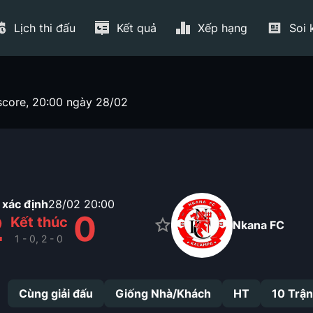
Lịch thi đấu
Kết quả
Xếp hạng
Soi 
escore, 20:00 ngày 28/02
xác định
28/02
20:00
2
0
Kết thúc
Nkana FC
1 - 0, 2 - 0
Cùng giải đấu
Giống Nhà/Khách
HT
10
Trận