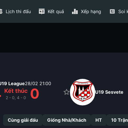
Lịch thi đấu
Kết quả
Xếp hạng
Soi 
 U19 League
28/02
21:00
4
0
Kết thúc
U19 Sesvete
2 - 0, 4 - 0
Cùng giải đấu
Giống Nhà/Khách
HT
10
Trận