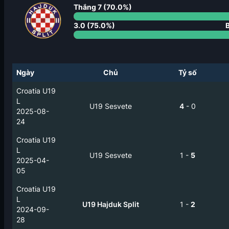
Thắng
7
(
70.0
%)
3.0
(
75.0
%)
B
Ngày
Chủ
Tỷ số
Croatia U19
L
U19 Sesvete
4
-
0
2025-08-
24
Croatia U19
L
U19 Sesvete
1
-
5
2025-04-
05
Croatia U19
L
U19 Hajduk Split
1
-
2
2024-09-
28