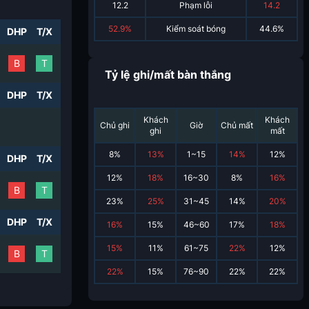
12.2
Phạm lỗi
14.2
52.9%
Kiểm soát bóng
44.6%
DHP
T/X
B
T
Tỷ lệ ghi/mất bàn thắng
DHP
T/X
Khách
Khách
Chủ ghi
Giờ
Chủ mất
ghi
mất
8
%
13
%
1~15
14
%
12
%
DHP
T/X
12
%
18
%
16~30
8
%
16
%
B
T
23
%
25
%
31~45
14
%
20
%
DHP
T/X
16
%
15
%
46~60
17
%
18
%
15
%
11
%
61~75
22
%
12
%
B
T
22
%
15
%
76~90
22
%
22
%