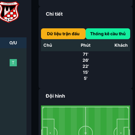
Chi tiết
Dữ liệu trận đấu
Thống kê cầu thủ
O/U
Chủ
Phút
Khách
71'
26'
T
22'
15'
5'
Đội hình